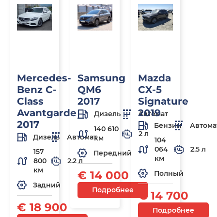
Mercedes-
Samsung
Mazda
Benz C-
QM6
CX-5
Class
2017
Signature
Avantgarde
2019
Дизель
Автомат
2017
Бензин
Автома
140 610
2 л
Дизель
Автомат
км
104
064
2.5 л
157
Передний
км
800
2.2 л
км
€ 14 000
Полный
Задний
Подробнее
€ 14 700
€ 18 900
Подробнее