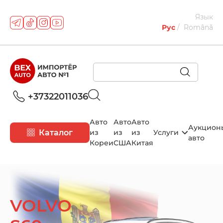
Язык
Рус
Română
+37322011036
Авто
Авто
Авто
Аукцион
Каталог
из
из
из
Услуги
авто
Кореи
США
Китая
VOLVO