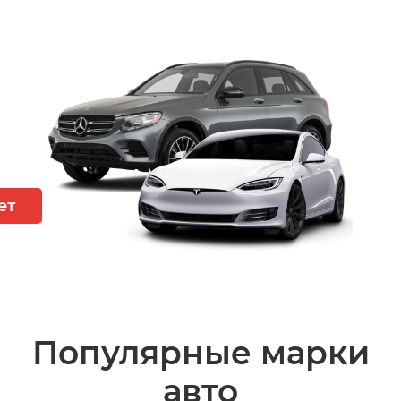
ет
Популярные марки
авто