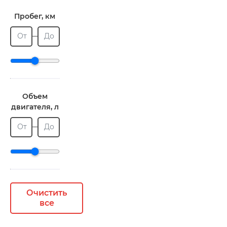
Пробег, км
От
До
Объем
двигателя, л
От
До
Очистить
все