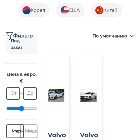
Корея
США
Китай
Фильтр
По умолчанию
Под
заказ
Под
Под
заказ
заказ
Цена в евро,
€
От
До
Марка
Модель
Volvo
Volvo