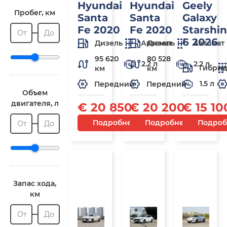
Hyundai
Hyundai
Geely
Пробег, км
Santa
Santa
Galaxy
Fe 2020
Fe 2020
Starshi
От
До
6 2026
Дизель
Автомат
Дизель
Автомат
95 620
80 528
2.2 л
2.2 л
Гибри
км
км
1.5 л
Передний
Передний
Объем
двигателя, л
€ 20 850
€ 20 200
€ 15 10
Подробнее
Подробнее
Подроб
От
До
Под
Под
П
заказ
заказ
з
Запас хода,
км
От
До