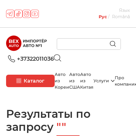
Язык
Рус
Română
+37322011036
Авто
Авто
Авто
Про
Каталог
из
из
из
Услуги
компани
Кореи
США
Китая
Результаты по
запросу
""