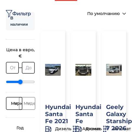
Фильтр
По умолчанию
В
наличии
В
Ожидается
П
наличии
з
Цена в евро,
€
От
До
Марка
Модель
Hyundai
Hyundai
Geely
Santa
Santa
Galaxy
Fe 2021
Fe
Starship
7 2026
Год
Дизель
Автомат
Дизель
Автомат