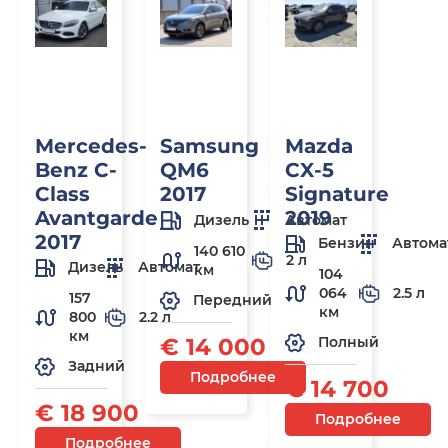
Mercedes-
Samsung
Mazda
Benz C-
QM6
CX-5
Class
2017
Signature
Avantgarde
2019
Дизель
Автомат
2017
Бензин
Автома
140 610
2 л
Дизель
Автомат
км
104
064
2.5 л
157
Передний
км
800
2.2 л
км
€ 14 000
Полный
Задний
Подробнее
€ 14 700
€ 18 900
Подробнее
Подробнее