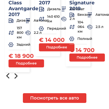
Class
2017
Signature
Avantgarde
2019
Дизель
Автомат
2017
Бензин
Автома
140 610
2 л
Дизель
Автомат
км
104
064
2.5 л
157
Передний
км
800
2.2 л
км
€ 14 000
Полный
Задний
Подробнее
€ 14 700
€ 18 900
Подробнее
Подробнее
Посмотреть все авто