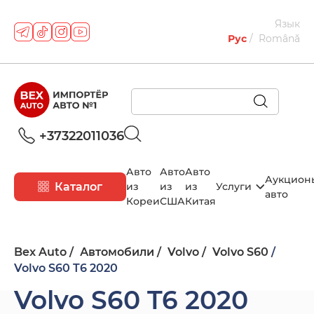
Язык
Рус
Română
+37322011036
Авто
Авто
Авто
Аукцион
Каталог
из
из
из
Услуги
авто
Кореи
США
Китая
Bex Auto
Автомобили
Volvo
Volvo S60
Volvo S60 T6 2020
Volvo S60 T6 2020