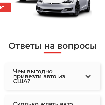
ет
Ответы на вопросы
Чем выгодно
привезти авто из
США?
Сколько ждать авто