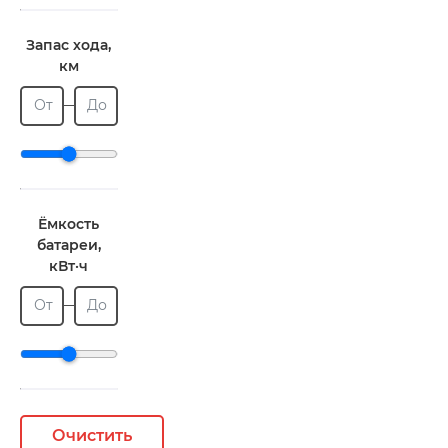
Запас хода,
км
От
До
Ёмкость
батареи,
кВт·ч
От
До
Очистить