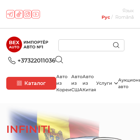
Язык
Рус
Română
+37322011036
Авто
Авто
Авто
Аукцион
Каталог
из
из
из
Услуги
авто
Кореи
США
Китая
INFINITI