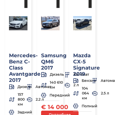
заказ
заказ
заказ
Mercedes-
Samsung
Mazda
Benz C-
QM6
CX-5
Class
2017
Signature
Avantgarde
2019
Дизель
Автомат
2017
Бензин
Автома
140 610
2 л
Дизель
Автомат
км
104
064
2.5 л
157
Передний
км
800
2.2 л
км
€ 14 000
Полный
Задний
Подробнее