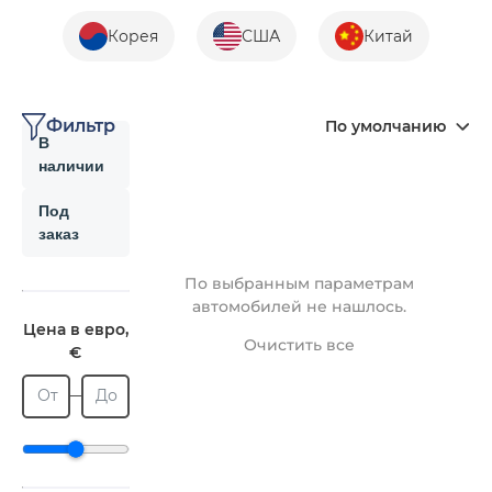
Корея
США
Китай
Фильтр
По умолчанию
В
наличии
Под
заказ
По выбранным параметрам
автомобилей не нашлось.
Цена в евро,
Очистить все
€
От
До