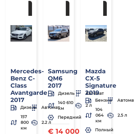
Под
Под
Под
заказ
заказ
заказ
Mercedes-
Samsung
Mazda
Benz C-
QM6
CX-5
Class
2017
Signature
Avantgarde
2019
Дизель
Автомат
2017
Бензин
Автома
140 610
2 л
Дизель
Автомат
км
104
064
2.5 л
157
Передний
км
800
2.2 л
км
€ 14 000
Полный