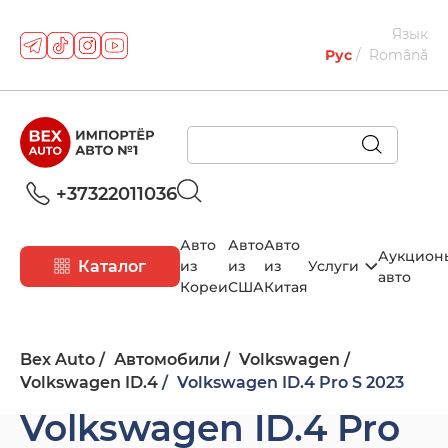
Язык
Рус
Română
+37322011036
Авто
Авто
Авто
Аукцион
Каталог
из
из
из
Услуги
авто
Кореи
США
Китая
Bex Auto
Автомобили
Volkswagen
Volkswagen ID.4
Volkswagen ID.4 Pro S 2023
Volkswagen ID.4 Pro