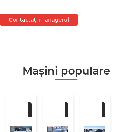
Contactați managerul
Mașini populare
La
La
La
comandă
comandă
comandă