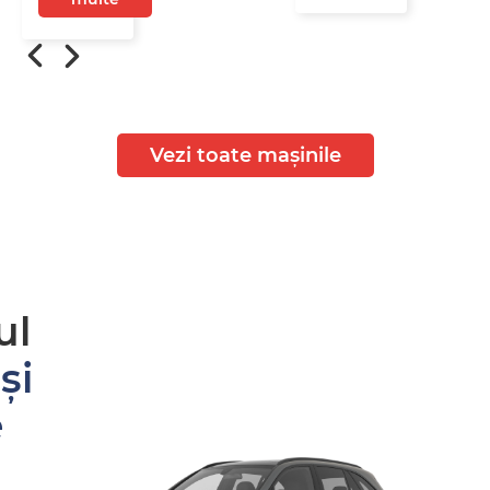
Vezi toate mașinile
ul
și
e