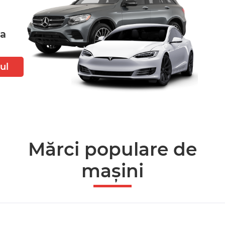
ta
ul
Mărci populare de
mașini