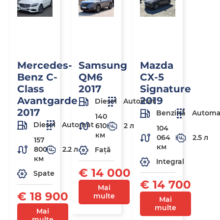
Mercedes-
Samsung
Mazda
Benz C-
QM6
CX-5
Class
2017
Signature
Avantgarde
2019
Diesel
Automat
2017
Benzină
Automa
140
Diesel
Automat
610
2 л
104
км
064
2.5 л
157
км
800
2.2 л
Față
км
Integral
€ 14 000
Spate
€ 14 700
Mai
€ 18 900
multe
Mai
multe
Mai
multe