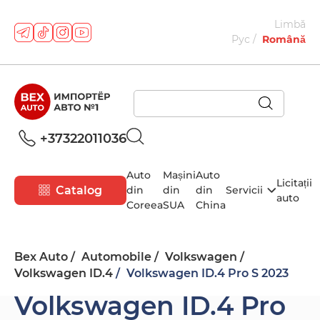
Limbă
Рус
Română
+37322011036
Auto
Mașini
Auto
Licitații
Catalog
din
din
din
Servicii
auto
Coreea
SUA
China
Bex Auto
Automobile
Volkswagen
Volkswagen ID.4
Volkswagen ID.4 Pro S 2023
Volkswagen ID.4 Pro