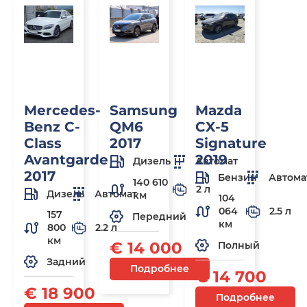
Mercedes-
Samsung
Mazda
Benz C-
QM6
CX-5
Class
2017
Signature
Avantgarde
2019
Дизель
Автомат
2017
Бензин
Автома
140 610
2 л
Дизель
Автомат
км
104
064
2.5 л
157
Передний
км
800
2.2 л
км
€ 14 000
Полный
Задний
Подробнее
€ 14 700
€ 18 900
Подробнее