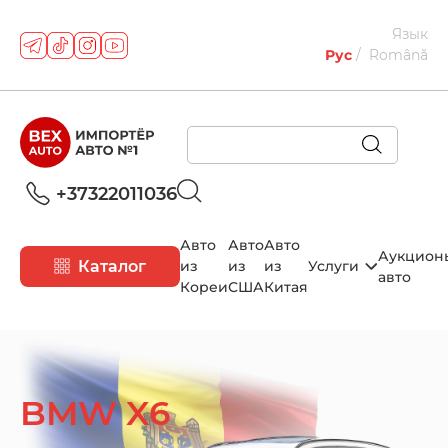
Язык
Рус
Română
+37322011036
Авто
Авто
Авто
Аукцион
Каталог
из
из
из
Услуги
авто
Кореи
США
Китая
BMW X6