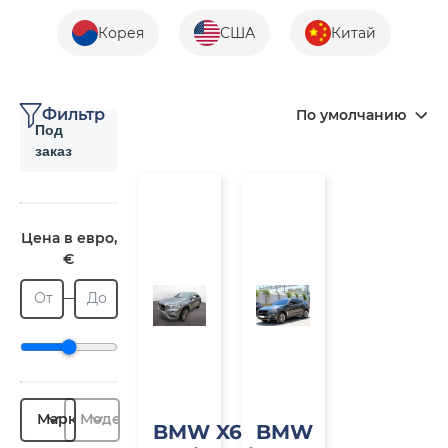
Корея
США
Китай
Фильтр
По умолчанию
Под
заказ
Под
Под
заказ
заказ
Цена в евро,
€
От
До
Марка
Модель
BMW X6
BMW