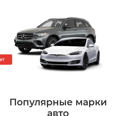
ет
Популярные марки
авто