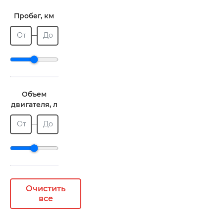
Пробег, км
От
До
Объем
двигателя, л
От
До
Очистить
все