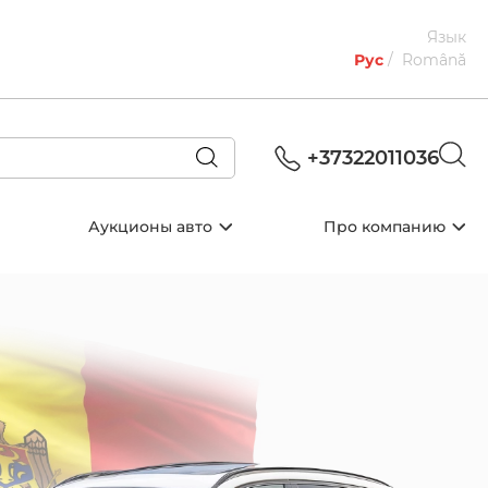
Язык
Рус
Română
+37322011036
Аукционы авто
Про компанию