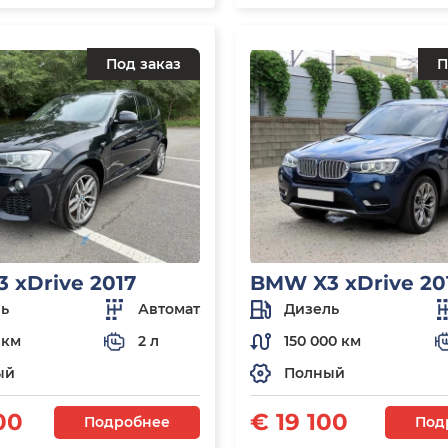
Под заказ
П
 xDrive 2017
BMW X3 xDrive 20
ь
Автомат
Дизель
 км
2 л
150 000 км
ый
Полный
00
€ 19 100
Подробнее
Под