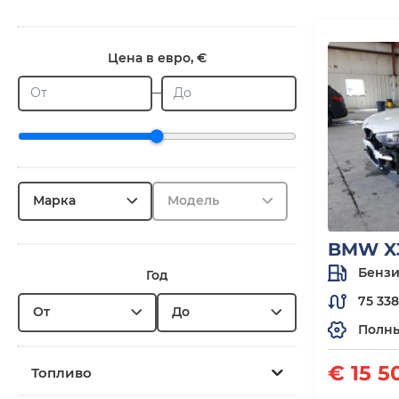
Цена в евро, €
От
До
Марка
Модель
BMW X3
Бенз
Год
75 33
От
До
Полн
€ 15 5
Топливо