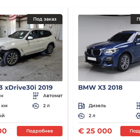
Под заказ
П
 xDrive30i 2019
BMW X3 2018
ин
Автомат
8 км
2 л
Дизель
ый
2 л
00
€ 25 000
Подробнее
Под