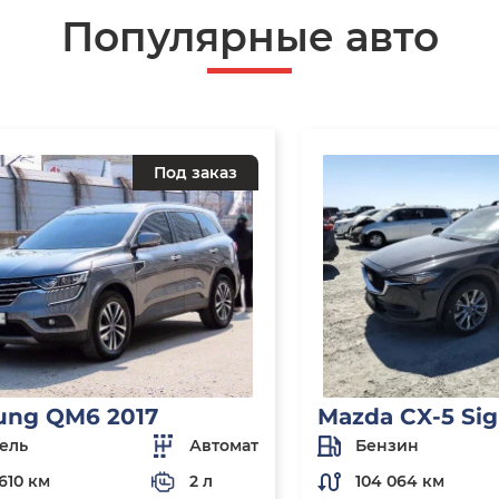
Популярные авто
Под заказ
ung QM6 2017
Mazda CX-5 Sig
ель
Автомат
Бензин
610 км
2 л
104 064 км