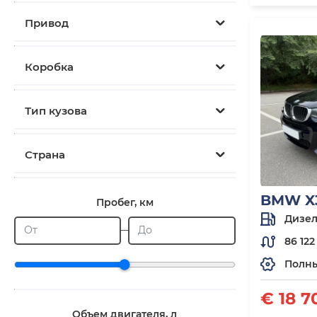
Привод
Коробка
Тип кузова
Страна
BMW X3
Пробег, км
Дизел
От
До
86 122
Полн
€ 18 7
Объем двигателя, л