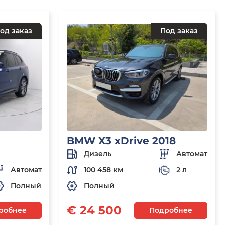
од заказ
Под заказ
BMW X3 xDrive 2018
Дизель
Автомат
Автомат
100 458 км
2 л
Полный
Полный
€ 24 500
робнее
Подробнее