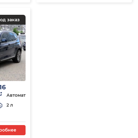
од заказ
16
Автомат
2 л
робнее