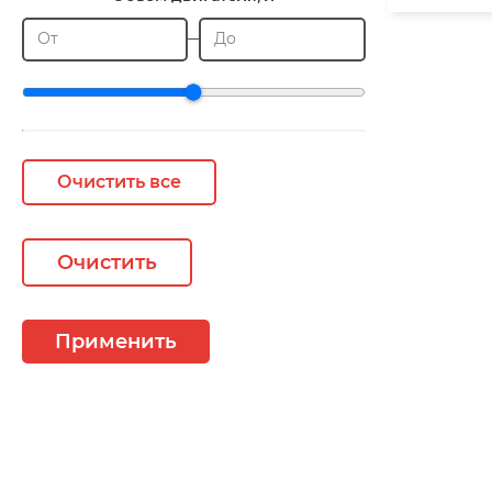
От
До
Очистить все
Очистить
Применить