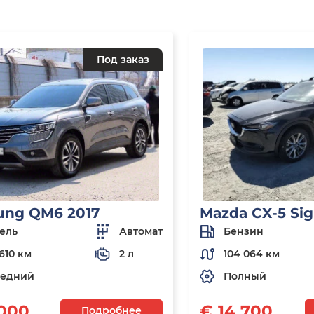
Под заказ
ung QM6 2017
Mazda CX-5 Sig
ель
Автомат
Бензин
610 км
2 л
104 064 км
едний
Полный
 000
€ 14 700
Подробнее