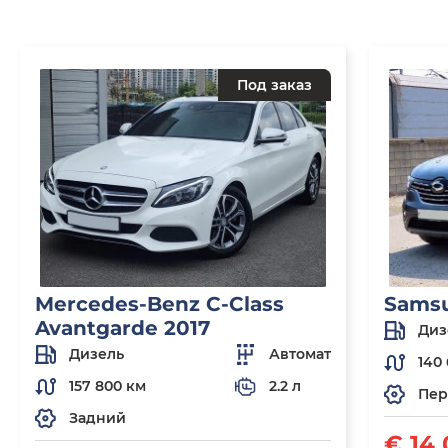
Под заказ
Mercedes-Benz C-Class
Sams
Avantgarde 2017
Диз
Дизель
Автомат
140 
157 800 км
2.2 л
Пер
Задний
€ 14