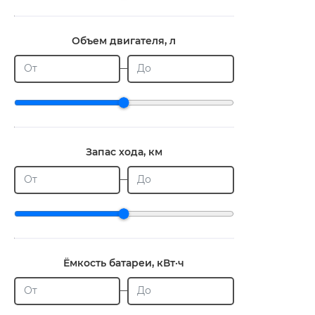
Объем двигателя, л
От
До
Запас хода, км
От
До
Ёмкость батареи, кВт·ч
От
До