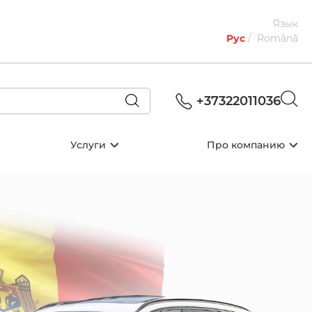
Язык
Рус
Română
+37322011036
Услуги
Про компанию