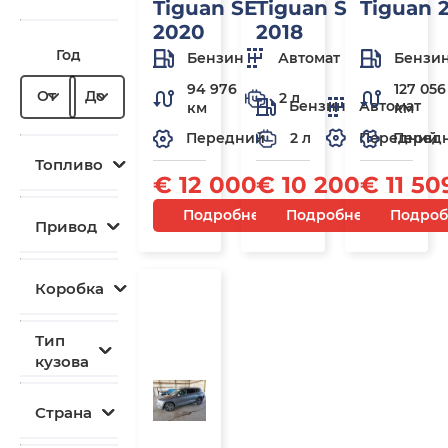
Tiguan SE
Tiguan S
Tiguan 
2020
2018
Год
Бензин
Автомат
Бензи
94 976
127 056
От
До
2 л
Бензин
Автомат
км
км
2 л
Передний
Передний
Перед
Топливо
€ 12 000
€ 10 200
€ 11 50
Подробнее
Подробнее
Подроб
Привод
Коробка
Под
заказ
Тип
кузова
Страна