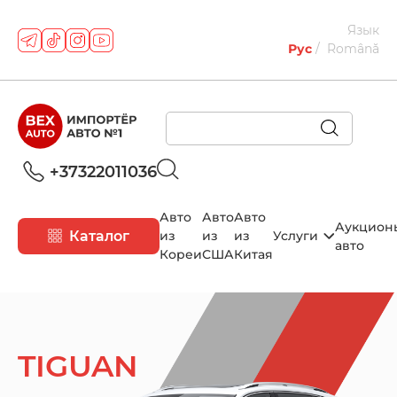
Язык
Рус
Română
+37322011036
Авто
Авто
Авто
Аукцион
Каталог
из
из
из
Услуги
авто
Кореи
США
Китая
TIGUAN