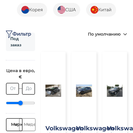
Корея
США
Китай
Фильтр
По умолчанию
Под
заказ
Под
Под
П
заказ
заказ
з
Цена в евро,
€
От
До
Марка
Модель
Volkswagen
Volkswagen
Volksw