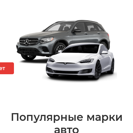
ет
Популярные марки
авто