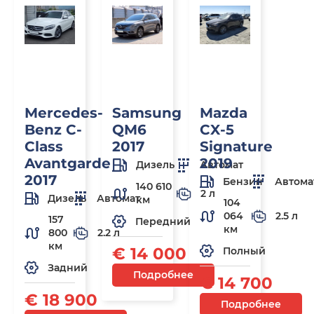
Mercedes-
Samsung
Mazda
Benz C-
QM6
CX-5
Class
2017
Signature
Avantgarde
2019
Дизель
Автомат
2017
Бензин
Автома
140 610
2 л
Дизель
Автомат
км
104
064
2.5 л
157
Передний
км
800
2.2 л
км
€ 14 000
Полный
Задний
Подробнее
€ 14 700
€ 18 900
Подробнее