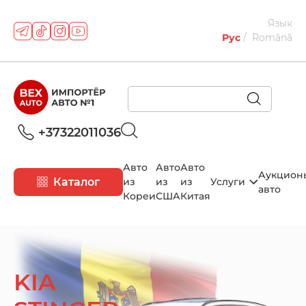
Язык
Рус
Română
+37322011036
Авто
Авто
Авто
Аукцион
Каталог
из
из
из
Услуги
авто
Кореи
США
Китая
KIA