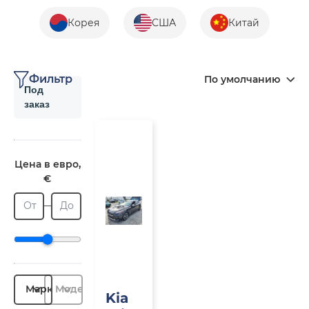
Корея
США
Китай
Фильтр
По умолчанию
Под
заказ
Под
заказ
Цена в евро,
€
От
До
Марка
Модель
Kia