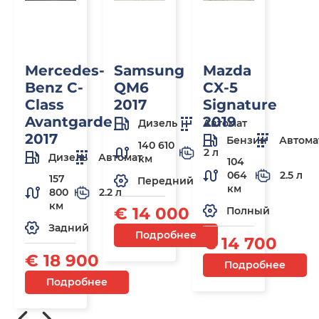
Mercedes-
Samsung
Mazda
Benz C-
QM6
CX-5
Class
2017
Signature
Avantgarde
2019
Дизель
Автомат
2017
Бензин
Автома
140 610
2 л
Дизель
Автомат
км
104
064
2.5 л
157
Передний
км
800
2.2 л
км
€ 14 000
Полный
Задний
Подробнее
€ 14 700
€ 18 900
Подробнее
Подробнее