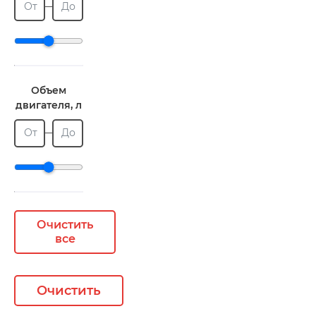
От
До
Объем
двигателя, л
От
До
Очистить
все
Очистить