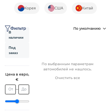
Корея
США
Китай
Фильтр
По умолчанию
В
наличии
Под
заказ
По выбранным параметрам
автомобилей не нашлось.
Цена в евро,
Очистить все
€
От
До