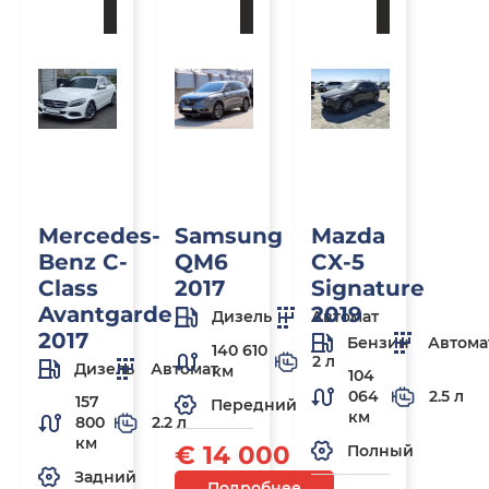
заказ
заказ
заказ
Mercedes-
Samsung
Mazda
Benz C-
QM6
CX-5
Class
2017
Signature
Avantgarde
2019
Дизель
Автомат
2017
Бензин
Автома
140 610
2 л
Дизель
Автомат
км
104
064
2.5 л
157
Передний
км
800
2.2 л
км
€ 14 000
Полный
Задний
Подробнее