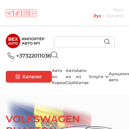
Язык
Рус
Română
+37322011036
Авто
Авто
Авто
Аукцион
Каталог
из
из
из
Услуги
авто
Кореи
США
Китая
VOLKSWAGEN