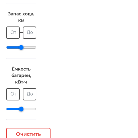
Запас хода,
км
От
До
Ёмкость
батареи,
кВт·ч
От
До
Очистить