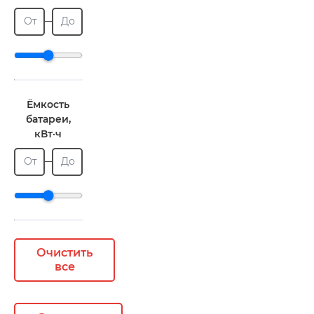
От
До
Ёмкость
батареи,
кВт·ч
От
До
Очистить
все