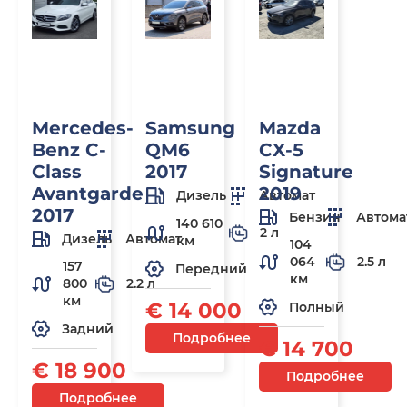
Mercedes-
Samsung
Mazda
Benz C-
QM6
CX-5
Class
2017
Signature
Avantgarde
2019
Дизель
Автомат
2017
Бензин
Автома
140 610
2 л
Дизель
Автомат
км
104
064
2.5 л
157
Передний
км
800
2.2 л
км
€ 14 000
Полный
Задний
Подробнее
€ 14 700
€ 18 900
Подробнее
Подробнее