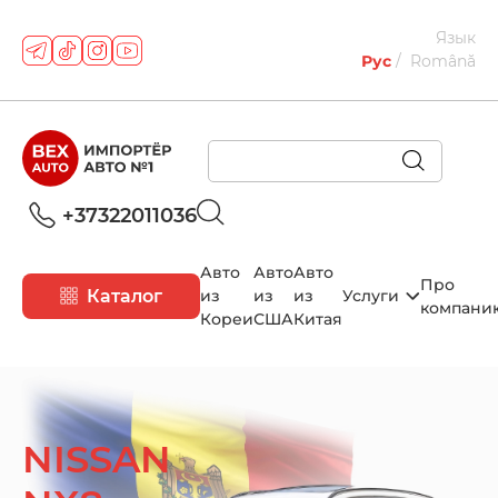
Язык
Рус
Română
+37322011036
Авто
Авто
Авто
Про
Каталог
из
из
из
Услуги
компани
Кореи
США
Китая
NISSAN