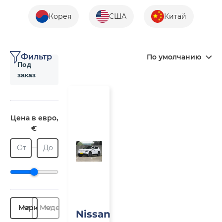
Корея
США
Китай
Фильтр
По умолчанию
Под
заказ
Под
заказ
Цена в евро,
€
От
До
Марка
Модель
Nissan