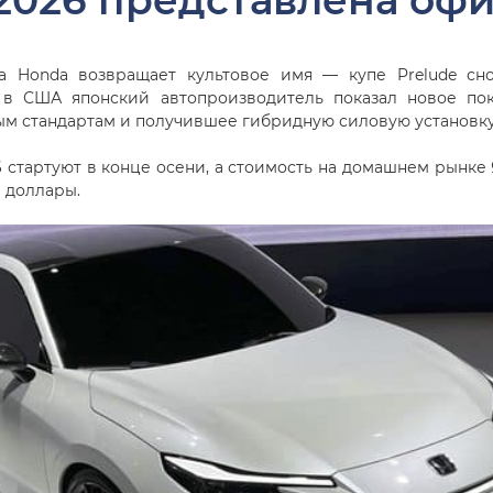
 2026 представлена оф
а Honda возвращает культовое имя — купе Prelude сн
в США японский автопроизводитель показал новое по
м стандартам и получившее гибридную силовую установку
 стартуют в конце осени, а стоимость на домашнем рынке
а доллары.