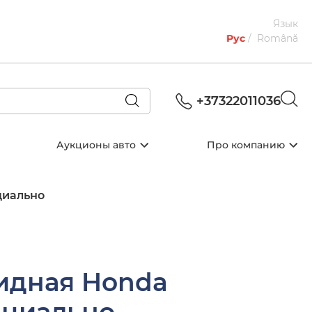
Язык
Рус
Română
+37322011036
Аукционы авто
Про компанию
циально
идная Honda