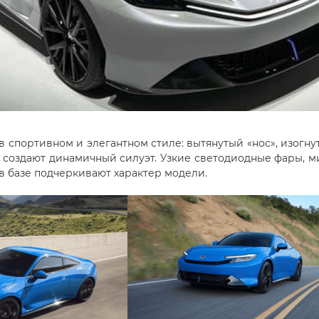
 спортивном и элегантном стиле: вытянутый «нос», изогн
а создают динамичный силуэт. Узкие светодиодные фары, 
в базе подчеркивают характер модели.