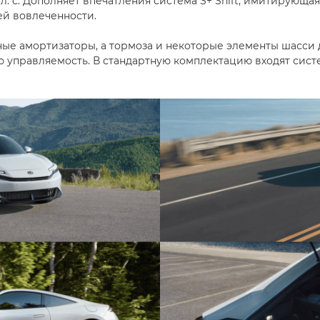
л. с. Дополняет впечатления система S+ Shift, имитирующа
ей вовлеченности.
ые амортизаторы, а тормоза и некоторые элементы шасси до
ую управляемость. В стандартную комплектацию входят сис