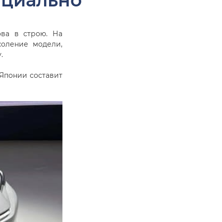
ициально
ова в строю. На
коление модели,
.
 Японии составит