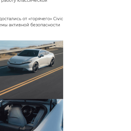
я работу классической
стались от «горячего» Civic
темы активной безопасности