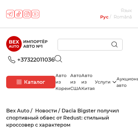
Язык
Рус
Română
+37322011036
Авто
Авто
Авто
Аукцион
Каталог
из
из
из
Услуги
авто
Кореи
США
Китая
Bex Auto
Новости
Dacia Bigster получил
спортивный обвес от Redust: стильный
кроссовер с характером