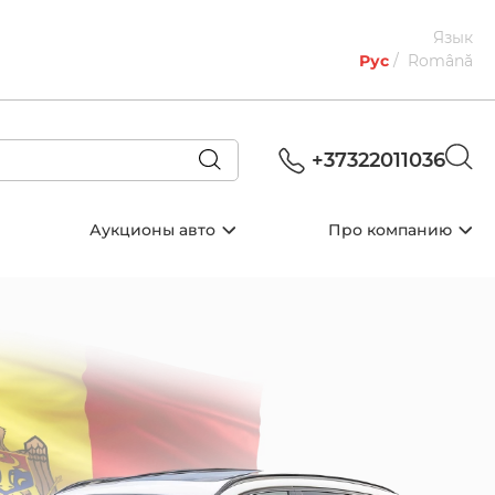
Язык
Рус
Română
+37322011036
Аукционы авто
Про компанию