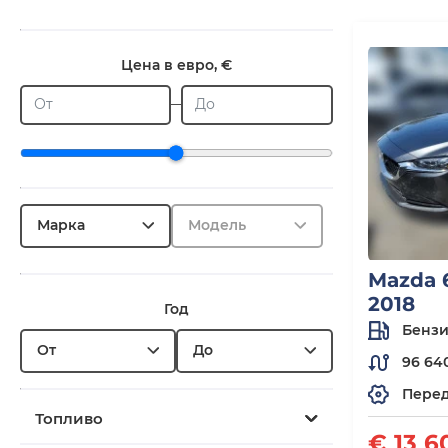
Цена в евро, €
От
До
Марка
Модель
Mazda 
2018
Год
Бенз
От
До
96 64
Пере
Топливо
€ 13 6