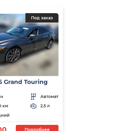
Под заказ
6 Grand Touring
ин
Автомат
0 км
2.5 л
дний
00
Подробнее