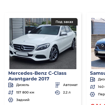
Под заказ
Mercedes-Benz C-Class
Sams
Avantgarde 2017
Диз
Дизель
Автомат
140 
157 800 км
2.2 л
Пер
Задний