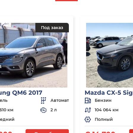
Под заказ
ung QM6 2017
Mazda CX-5 Sig
ель
Автомат
Бензин
610 км
2 л
104 064 км
едний
Полный