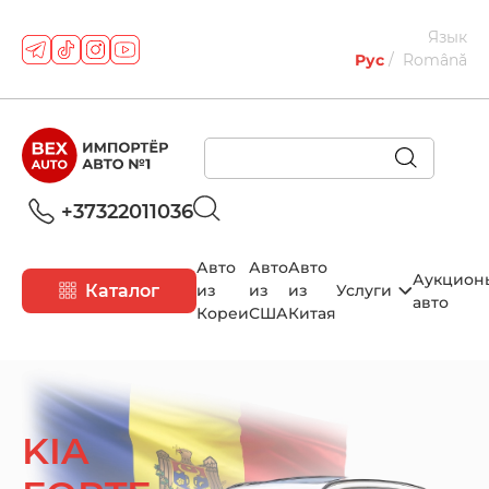
Язык
Рус
Română
+37322011036
Авто
Авто
Авто
Аукцион
Каталог
из
из
из
Услуги
авто
Кореи
США
Китая
KIA