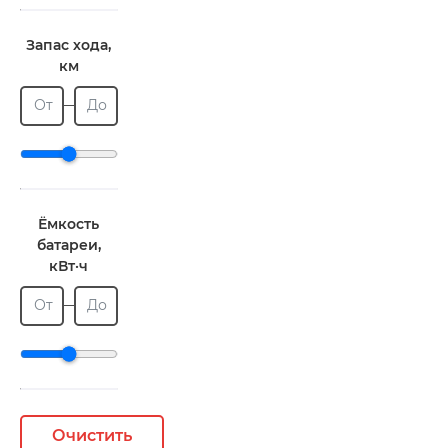
Запас хода,
км
От
До
Ёмкость
батареи,
кВт·ч
От
До
Очистить