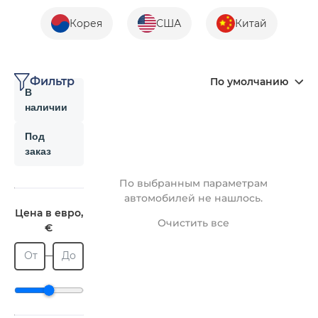
Корея
США
Китай
Фильтр
По умолчанию
В
наличии
Под
заказ
По выбранным параметрам
автомобилей не нашлось.
Цена в евро,
Очистить все
€
От
До