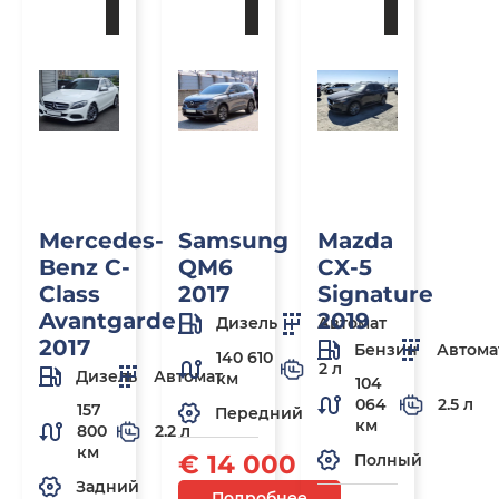
заказ
заказ
заказ
Mercedes-
Samsung
Mazda
Benz C-
QM6
CX-5
Class
2017
Signature
Avantgarde
2019
Дизель
Автомат
2017
Бензин
Автома
140 610
2 л
Дизель
Автомат
км
104
064
2.5 л
157
Передний
км
800
2.2 л
км
€ 14 000
Полный
Задний
Подробнее