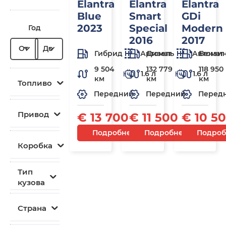
Elantra
Elantra
Elantra
Blue
Smart
GDi
2023
Special
Modern
Год
2016
2017
От
До
Гибрид
Автомат
Дизель
Автомат
Бензи
9 504
132 779
118 950
1.6 л
1.6 л
км
км
км
Топливо
Передний
Передний
Перед
Привод
€ 13 700
€ 11 500
€ 10 5
Подробнее
Подробнее
Подроб
Коробка
Тип
кузова
Страна