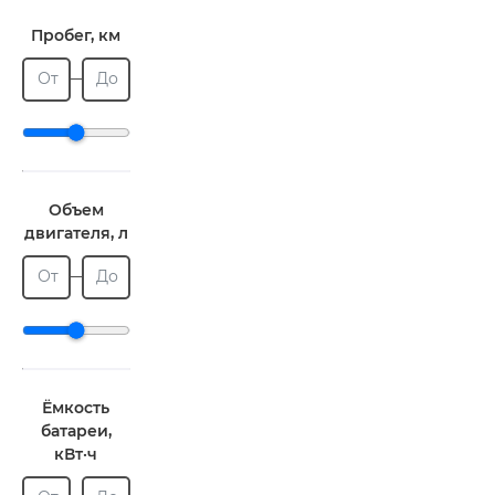
Пробег, км
От
До
Объем
двигателя, л
От
До
Ёмкость
батареи,
кВт·ч