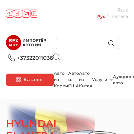
Язык
Рус
Română
+37322011036
Авто
Авто
Авто
Аукцион
Каталог
из
из
из
Услуги
авто
Кореи
США
Китая
HYUNDAI