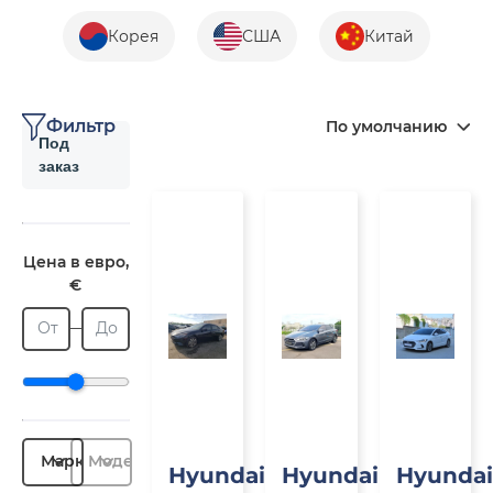
Корея
США
Китай
Фильтр
По умолчанию
Под
заказ
Под
Под
П
заказ
заказ
з
Цена в евро,
€
От
До
Марка
Модель
Hyundai
Hyundai
Hyundai