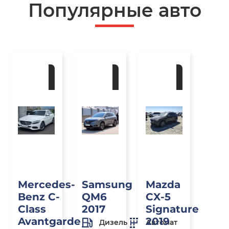
Популярные авто
Под
Под
Под
заказ
заказ
заказ
Mercedes-
Samsung
Mazda
Benz C-
QM6
CX-5
Class
2017
Signature
Avantgarde
2019
Дизель
Автомат