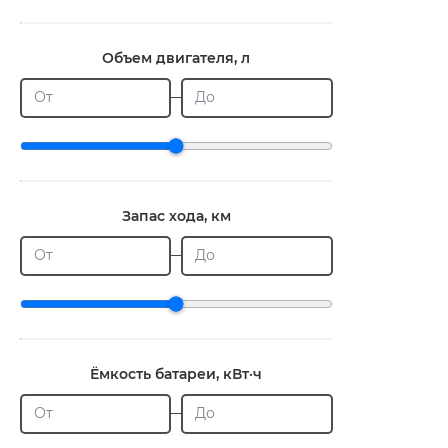
Объем двигателя, л
От
До
Запас хода, км
От
До
Ёмкость батареи, кВт·ч
От
До