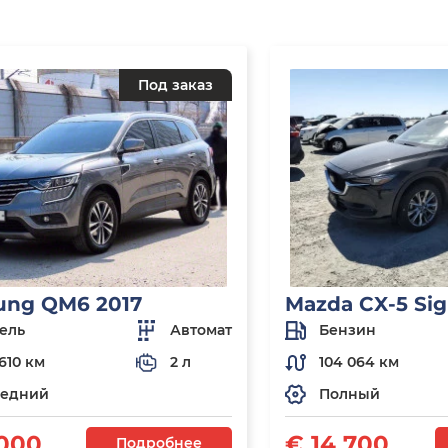
Под заказ
ung QM6 2017
Mazda CX-5 Sig
ель
Автомат
Бензин
610 км
2 л
104 064 км
едний
Полный
 000
€ 14 700
Подробнее