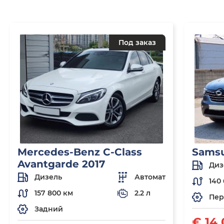
Под заказ
Mercedes-Benz C-Class
Sams
Avantgarde 2017
Диз
Дизель
Автомат
140 
157 800 км
2.2 л
Пер
Задний
€ 14