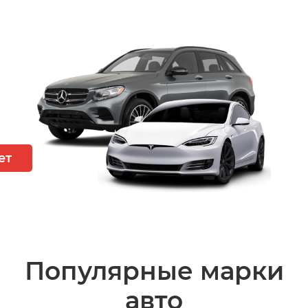
ет
Популярные марки
авто