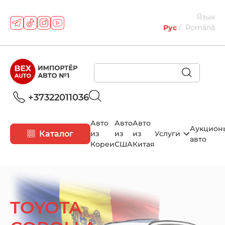
Язык
Рус
Română
+37322011036
Авто
Авто
Авто
Аукцион
Каталог
из
из
из
Услуги
авто
Кореи
США
Китая
TOYOTA