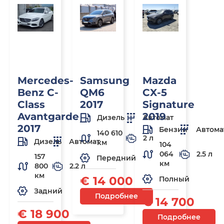
Mercedes-
Samsung
Mazda
Benz C-
QM6
CX-5
Class
2017
Signature
Avantgarde
2019
Дизель
Автомат
2017
Бензин
Автома
140 610
2 л
Дизель
Автомат
км
104
064
2.5 л
157
Передний
км
800
2.2 л
км
€ 14 000
Полный
Задний
Подробнее
€ 14 700
€ 18 900
Подробнее