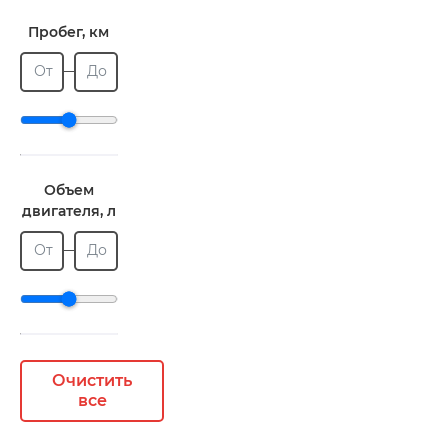
Пробег, км
От
До
Объем
двигателя, л
От
До
Очистить
все