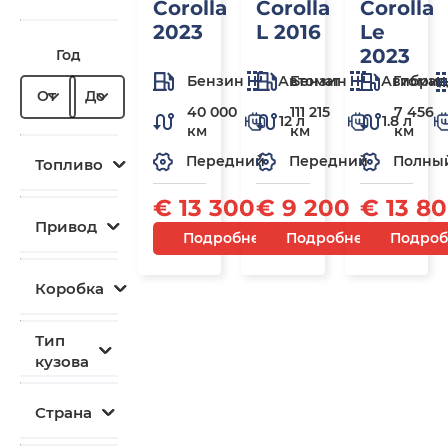
Corolla
Corolla
Corolla
2023
L 2016
Le
2023
Год
Бензин
Автомат
Бензин
Автомат
Гибри
От
До
40 000
111 215
7 456
12 л
1.8 л
км
км
км
Передний
Передний
Полны
Топливо
€ 13 300
€ 9 200
€ 13 8
Привод
Подробнее
Подробнее
Подроб
Коробка
Тип
кузова
Страна