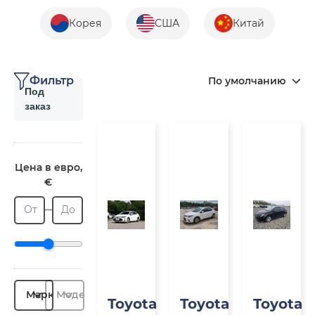
Корея
США
Китай
Фильтр
По умолчанию
Под
заказ
Под
Под
П
заказ
заказ
з
Цена в евро,
€
От
До
Марка
Модель
Toyota
Toyota
Toyota