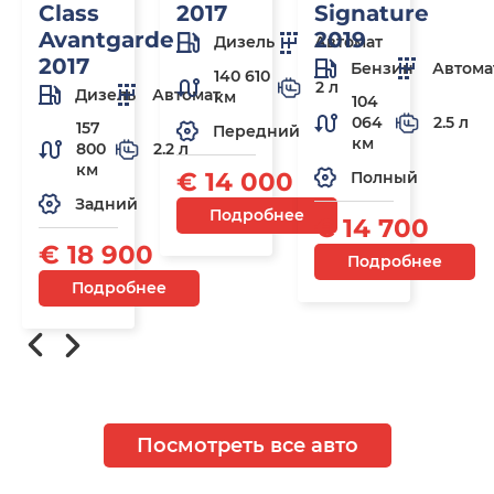
Class
2017
Signature
Avantgarde
2019
Дизель
Автомат
2017
Бензин
Автома
140 610
2 л
Дизель
Автомат
км
104
064
2.5 л
157
Передний
км
800
2.2 л
км
€ 14 000
Полный
Задний
Подробнее
€ 14 700
€ 18 900
Подробнее
Подробнее
Посмотреть все авто