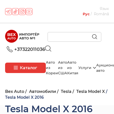
Язык
Рус
Română
+37322011036
Авто
Авто
Авто
Аукцион
Каталог
из
из
из
Услуги
авто
Кореи
США
Китая
Bex Auto
Автомобили
Tesla
Tesla Model X
Tesla Model X 2016
Tesla Model X 2016