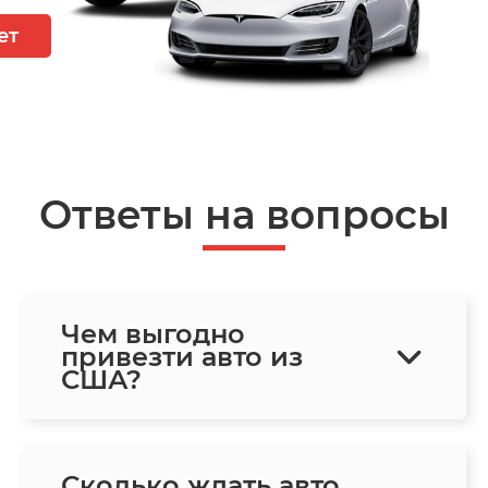
ет
Ответы на вопросы
Чем выгодно
привезти авто из
США?
Сколько ждать авто