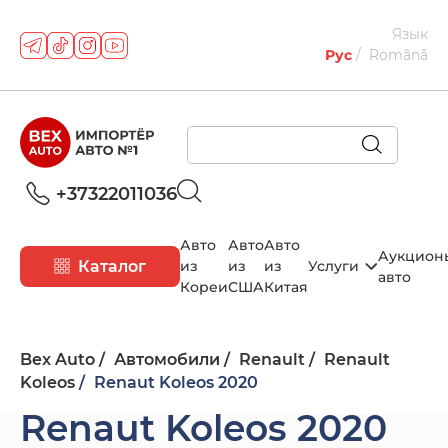
Язык
Рус
Română
+37322011036
Авто
Авто
Авто
Аукцион
Каталог
из
из
из
Услуги
авто
Кореи
США
Китая
Bex Auto
Автомобили
Renault
Renault
Koleos
Renaut Koleos 2020
Renaut Koleos 2020