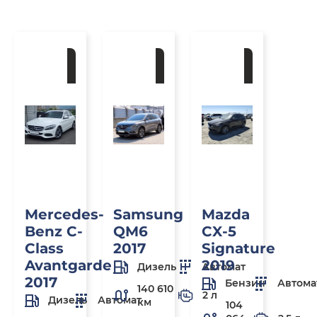
Под
Под
Под
заказ
заказ
заказ
Mercedes-
Samsung
Mazda
Benz C-
QM6
CX-5
Class
2017
Signature
Avantgarde
2019
Дизель
Автомат
2017
Бензин
Автома
140 610
2 л
Дизель
Автомат
км
104