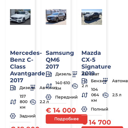
Mercedes-
Samsung
Mazda
Benz C-
QM6
CX-5
Class
2017
Signature
Avantgarde
2019
Дизель
Автомат
2017
Бензин
Автома
140 610
2 л
Дизель
Автомат
км
104
064
2.5 л
157
Передний
км
800
2.2 л
км
€ 14 000
Полный
Задний
Подробнее
€ 14 700