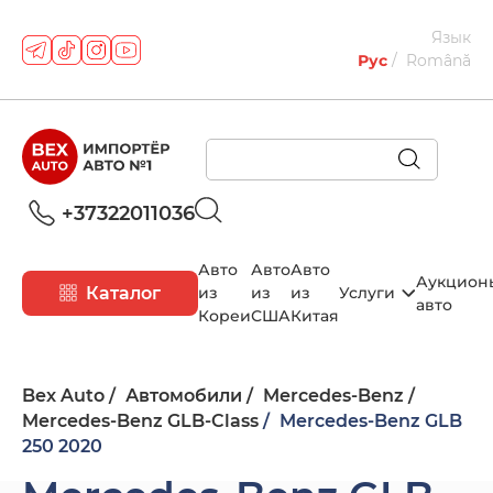
Язык
Рус
Română
+37322011036
Авто
Авто
Авто
Аукцион
Каталог
из
из
из
Услуги
авто
Кореи
США
Китая
Bex Auto
Автомобили
Mercedes-Benz
Mercedes-Benz GLB-Class
Mercedes-Benz GLB
250 2020