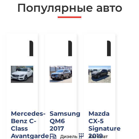
Популярные авто
Под
Под
Под
заказ
заказ
заказ
Mercedes-
Samsung
Mazda
Benz C-
QM6
CX-5
Class
2017
Signature
Avantgarde
2019
Дизель
Автомат