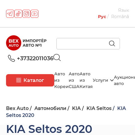
Язык
Рус
Română
+37322011036
Авто
Авто
Авто
Аукцион
Каталог
из
из
из
Услуги
авто
Кореи
США
Китая
Bex Auto
Автомобили
KIA
KIA Seltos
KIA
Seltos 2020
KIA Seltos 2020