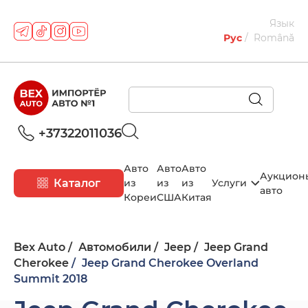
Язык
Рус
Română
+37322011036
Авто
Авто
Авто
Аукцион
Каталог
из
из
из
Услуги
авто
Кореи
США
Китая
Bex Auto
Автомобили
Jeep
Jeep Grand
Cherokee
Jeep Grand Cherokee Overland
Summit 2018