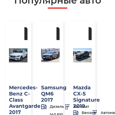
Популярные авто
Под
Под
Под
заказ
заказ
заказ
Mercedes-
Samsung
Mazda
Benz C-
QM6
CX-5
Class
2017
Signature
Avantgarde
2019
Дизель
Автомат
2017
Бензин
Автома
140 610