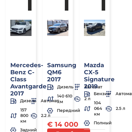
Под
Под
Под
заказ
заказ
заказ
Mercedes-
Samsung
Mazda
Benz C-
QM6
CX-5
Class
2017
Signature
Avantgarde
2019
Дизель
Автомат
2017
Бензин
Автома
140 610
2 л
Дизель
Автомат
км
104
064
2.5 л
157
Передний
км
800
2.2 л
км
€ 14 000
Полный
Задний