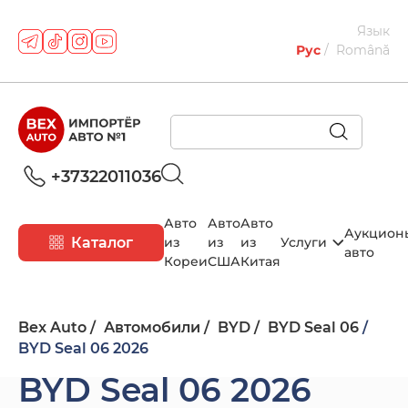
Язык
Рус
Română
+37322011036
Авто
Авто
Авто
Аукцион
Каталог
из
из
из
Услуги
авто
Кореи
США
Китая
Bex Auto
Автомобили
BYD
BYD Seal 06
BYD Seal 06 2026
BYD Seal 06 2026