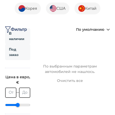
Корея
США
Китай
Фильтр
По умолчанию
В
наличии
Под
заказ
По выбранным параметрам
автомобилей не нашлось.
Цена в евро,
Очистить все
€
От
До