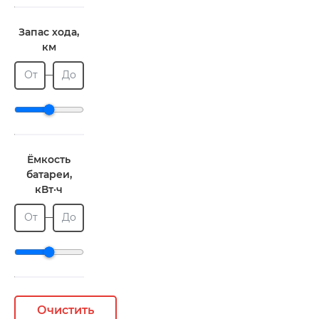
Запас хода,
км
От
До
Ёмкость
батареи,
кВт·ч
От
До
Очистить