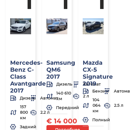
заказ
заказ
заказ
Mercedes-
Samsung
Mazda
Benz C-
QM6
CX-5
Class
2017
Signature
Avantgarde
2019
Дизель
Автомат
2017
Бензин
Автома
140 610
2 л
Дизель
Автомат
км
104
064
2.5 л
157
Передний
км
800
2.2 л
км
€ 14 000
Полный
Задний
Подробнее