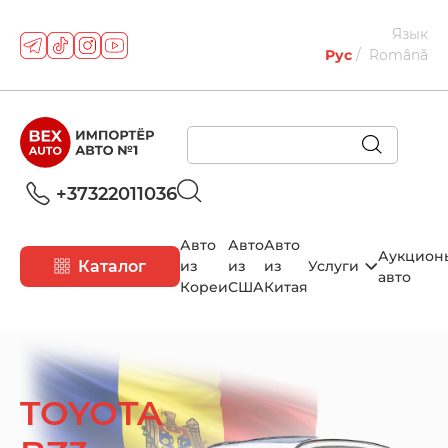
Язык
Рус
Română
+37322011036
Авто
Авто
Авто
Аукцион
Каталог
из
из
из
Услуги
авто
Кореи
США
Китая
TOYOTA