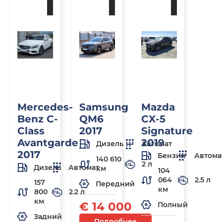
заказ
заказ
заказ
Mercedes-
Samsung
Mazda
Benz C-
QM6
CX-5
Class
2017
Signature
Avantgarde
2019
Дизель
Автомат
2017
Бензин
Автома
140 610
2 л
Дизель
Автомат
км
104
064
2.5 л
157
Передний
км
800
2.2 л
км
€ 14 000
Полный
Задний
Подробнее