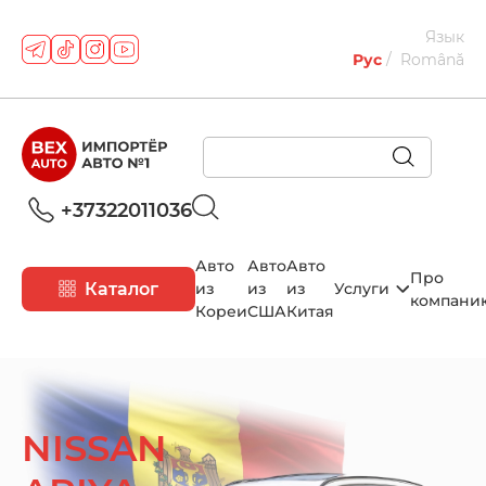
Язык
Рус
Română
+37322011036
Авто
Авто
Авто
Про
Каталог
из
из
из
Услуги
компани
Кореи
США
Китая
NISSAN