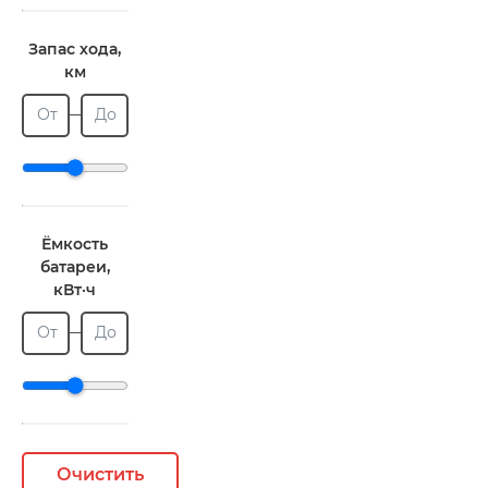
Запас хода,
км
От
До
Ёмкость
батареи,
кВт·ч
От
До
Очистить