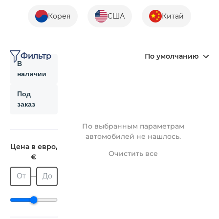
Корея
США
Китай
Фильтр
По умолчанию
В
наличии
Под
заказ
По выбранным параметрам
автомобилей не нашлось.
Цена в евро,
Очистить все
€
От
До