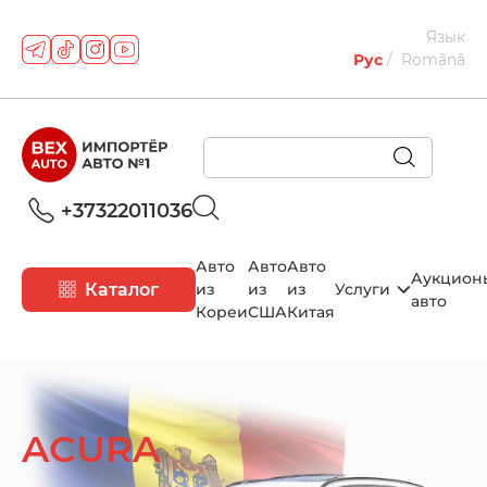
Язык
Рус
Română
+37322011036
Авто
Авто
Авто
Аукцион
Каталог
из
из
из
Услуги
авто
Кореи
США
Китая
ACURA