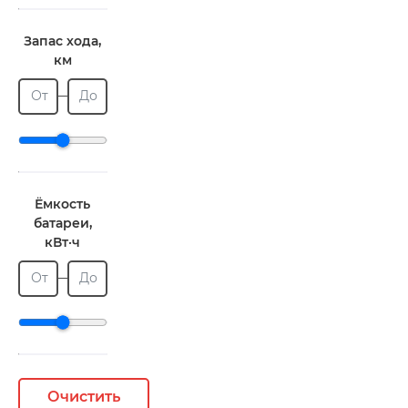
Запас хода,
км
От
До
Ёмкость
батареи,
кВт·ч
От
До
Очистить