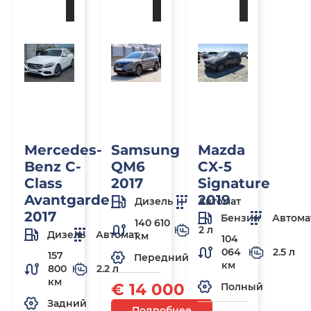
заказ
заказ
заказ
Mercedes-
Samsung
Mazda
Benz C-
QM6
CX-5
Class
2017
Signature
Avantgarde
2019
Дизель
Автомат
2017
Бензин
Автома
140 610
2 л
Дизель
Автомат
км
104
064
2.5 л
157
Передний
км
800
2.2 л
км
€ 14 000
Полный
Задний
Подробнее