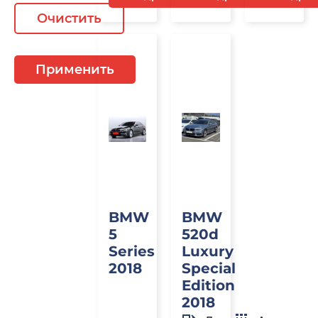
Очистить
Под
Под
Применить
заказ
заказ
BMW
BMW
5
520d
Series
Luxury
2018
Special
Edition
2018