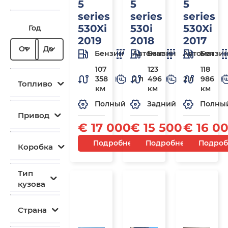
5
5
5
series
series
series
530Xi
530i
530Xi
Год
2019
2018
2017
От
До
Бензин
Автомат
Бензин
Автомат
Бензи
107
123
118
358
2 л
496
2 л
986
Топливо
км
км
км
Полный
Задний
Полны
Привод
€ 17 000
€ 15 500
€ 16 0
Подробнее
Подробнее
Подроб
Коробка
Тип
кузова
Под
Под
П
заказ
заказ
з
Страна