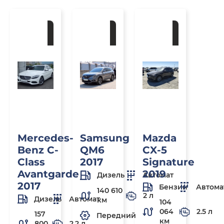
Под
Под
Под
заказ
заказ
заказ
Mercedes-
Samsung
Mazda
Benz C-
QM6
CX-5
Class
2017
Signature
Avantgarde
2019
Дизель
Автомат
2017
Бензин
Автома
140 610
2 л
Дизель
Автомат
км
104
064
2.5 л
157
Передний
км
800
2.2 л