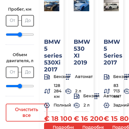
Пробег, км
От
До
BMW
BMW
BMW
5
530
5
Объем
series
XI
Series
двигателя, л
530Xi
2019
2017
2017
От
До
Бензин
Автомат
Бензи
128
83
284
2 л
713
Бензин
Автомат
км
км
2 л
Полный
Задни
Очистить
все
€ 18 100
€ 16 200
€ 15 8
Подробнее
Подробнее
Подроб