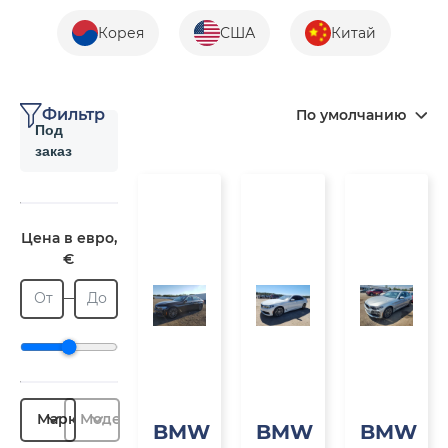
Корея
США
Китай
Фильтр
По умолчанию
Под
заказ
Под
Под
П
заказ
заказ
з
Цена в евро,
€
От
До
Марка
Модель
BMW
BMW
BMW