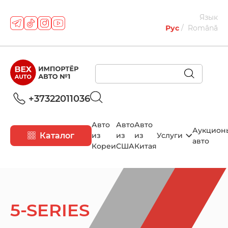
Язык
Рус
Română
+37322011036
Авто
Авто
Авто
Аукцион
Каталог
из
из
из
Услуги
авто
Кореи
США
Китая
5-SERIES