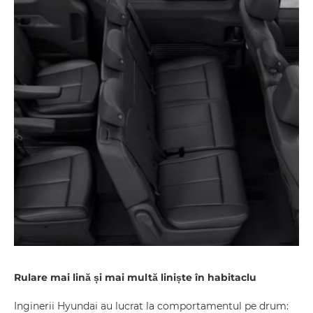
Rulare mai lină și mai multă liniște în habitaclu
Inginerii Hyundai au lucrat la comportamentul pe drum: