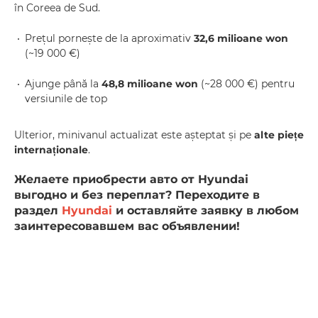
în Coreea de Sud.
Prețul pornește de la aproximativ
32,6 milioane won
(~19 000 €)
Ajunge până la
48,8 milioane won
(~28 000 €) pentru
versiunile de top
Ulterior, minivanul actualizat este așteptat și pe
alte piețe
internaționale
.
Желаете приобрести авто от Hyundai
выгодно и без переплат? Переходите в
раздел
Hyundai
и оставляйте заявку в любом
заинтересовавшем вас объявлении!