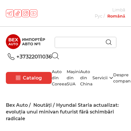
Limbă
Рус
Română
+37322011036
Auto
Mașini
Auto
Despre
Catalog
din
din
din
Servicii
compan
Coreea
SUA
China
Bex Auto
Noutăți
Hyundai Staria actualizat:
evoluția unui minivan futurist fără schimbări
radicale