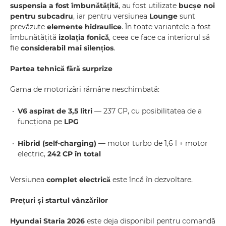
suspensia a fost îmbunătățită
, au fost utilizate
bucșe noi
pentru subcadru
, iar pentru versiunea
Lounge
sunt
prevăzute
elemente hidraulice
. În toate variantele a fost
îmbunătățită
izolația fonică
, ceea ce face ca interiorul să
fie
considerabil mai silențios
.
Partea tehnică fără surprize
Gama de motorizări rămâne neschimbată:
V6 aspirat de 3,5 litri
— 237 CP, cu posibilitatea de a
funcționa pe
LPG
Hibrid (self-charging)
— motor turbo de 1,6 l + motor
electric,
242 CP în total
Versiunea
complet electrică
este încă în dezvoltare.
Prețuri și startul vânzărilor
Hyundai Staria 2026
este deja disponibil pentru comandă