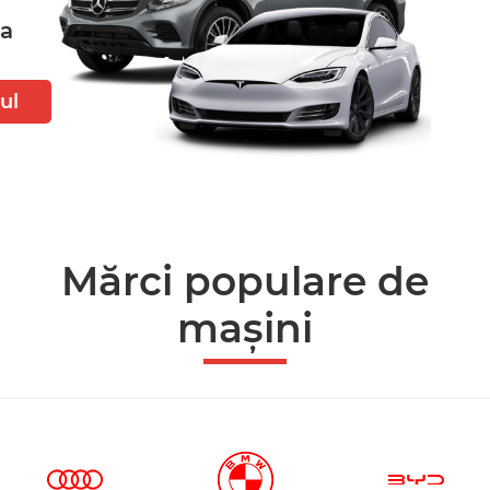
ta
ul
Mărci populare de
mașini