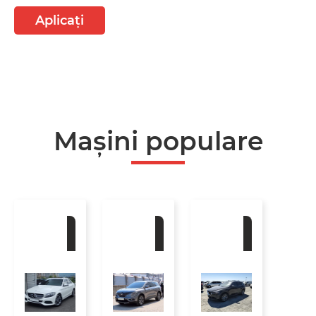
Aplicați
Mașini populare
La
La
La
comandă
comandă
comandă