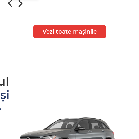
Vezi toate mașinile
ul
și
e