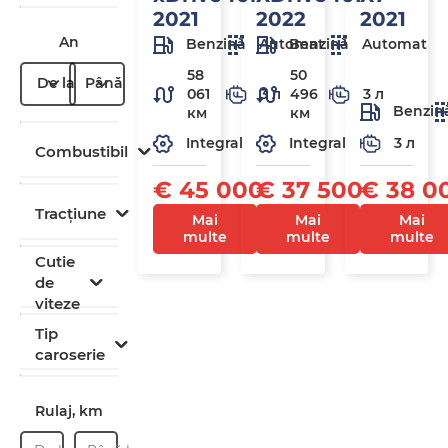
2021
2022
2021
An
Benzină
Automat
Benzină
Automat
58
50
De la
Până la
061
3 л
496
3 л
Benzin
км
км
3 л
Integral
Integral
Combustibil
€ 45 000
€ 37 500
€ 38 0
Tracțiune
Mai
Mai
Mai
multe
multe
multe
Cutie
de
viteze
Tip
caroserie
Rulaj, km