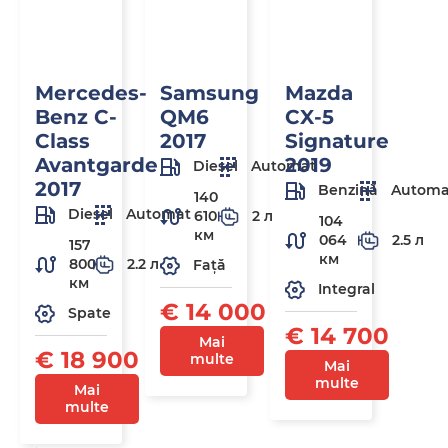
Mercedes-
Samsung
Mazda
Benz C-
QM6
CX-5
Class
2017
Signature
Avantgarde
2019
Diesel
Automat
2017
Benzină
Automa
140
Diesel
Automat
610
2 л
104
км
064
2.5 л
157
км
800
2.2 л
Față
км
Integral
€ 14 000
Spate
€ 14 700
Mai
€ 18 900
multe
Mai
multe
Mai
multe