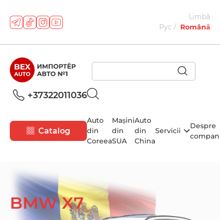
Limbă
Рус
Română
+37322011036
Auto
Mașini
Auto
Despre
Catalog
din
din
din
Servicii
compan
Coreea
SUA
China
BMW X7