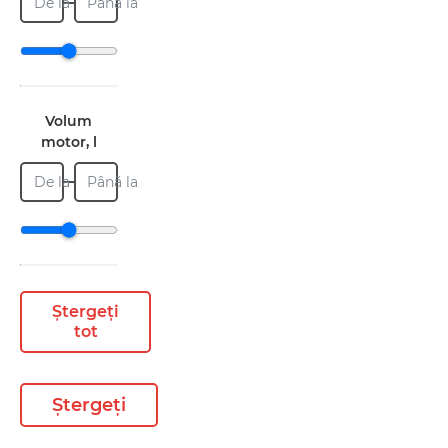
De la
Până la
Volum
motor, l
De la
Până la
Ștergeți
tot
Ștergeți