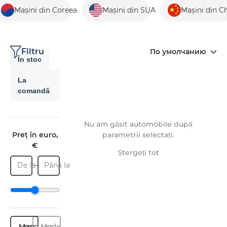
Mașini din Coreea
Mașini din SUA
Mașini din C
Filtru
По умолчанию
În stoc
La
comandă
Nu am găsit automobile după
Preț în euro,
parametrii selectați.
€
Ștergeți tot
De la
Până la
Marcă
Model