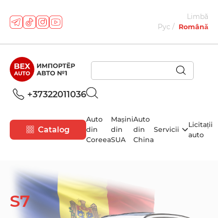
Limbă
Рус
Română
+37322011036
Auto
Mașini
Auto
Licitații
Catalog
din
din
din
Servicii
auto
Coreea
SUA
China
S7