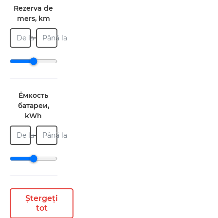
Rezerva de
mers, km
De la
Până la
Ёмкость
батареи,
kWh
De la
Până la
Ștergeți
tot