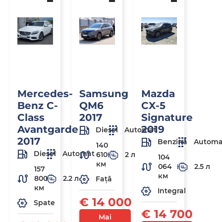
Mercedes-
Samsung
Mazda
Benz C-
QM6
CX-5
Class
2017
Signature
Avantgarde
2019
Diesel
Automat
2017
Benzină
Automa
140
Diesel
Automat
610
2 л
104
км
064
2.5 л
157
км
800
2.2 л
Față
км
Integral
€ 14 000
Spate
€ 14 700
Mai