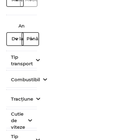
An
De la
Până la
Tip
transport
Combustibil
Tracțiune
Cutie
de
viteze
Tip