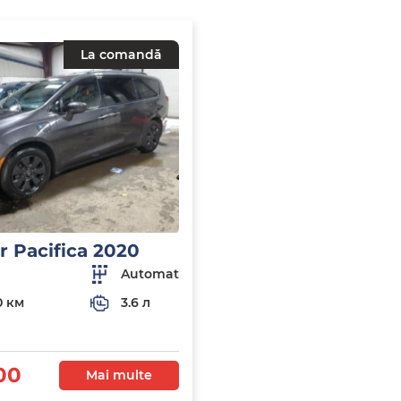
La comandă
r Pacifica 2020
Automat
0 км
3.6 л
00
Mai multe