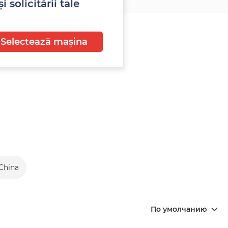
 solicitării tale
Selectează mașina
 China
По умолчанию