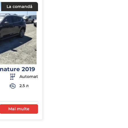
La comandă
nature 2019
Automat
2.5 л
Mai multe