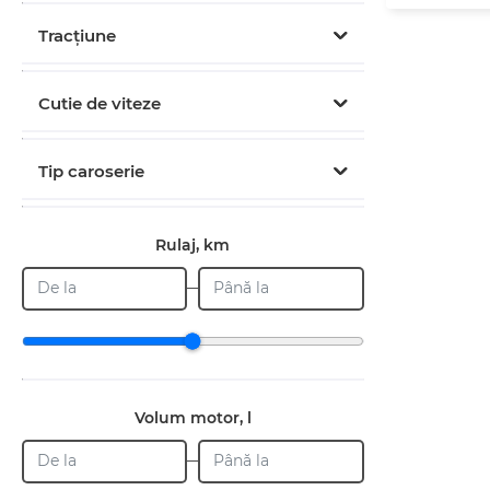
Tracțiune
Cutie de viteze
Tip caroserie
Rulaj, km
De la
Până la
Volum motor, l
De la
Până la