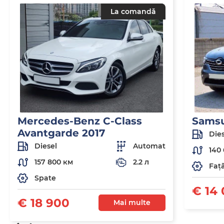
La comandă
Mercedes-Benz C-Class
Sams
Avantgarde 2017
Dies
Diesel
Automat
140 
157 800 км
2.2 л
Faț
Spate
€ 14
€ 18 900
Mai multe