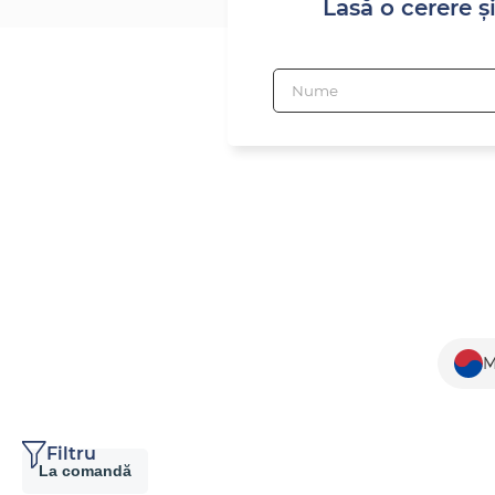
Lasă o cerere și
M
Filtru
La comandă