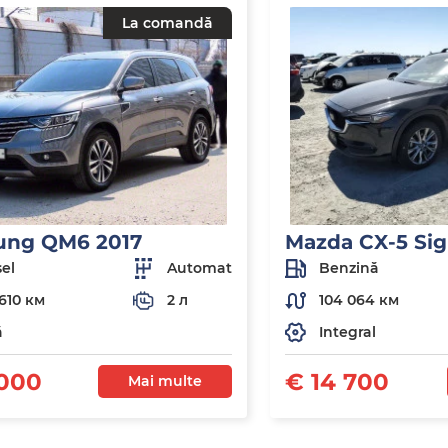
La comandă
ung QM6 2017
Mazda CX-5 Sig
el
Automat
Benzină
610 км
2 л
104 064 км
ă
Integral
 000
€ 14 700
Mai multe