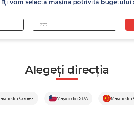
 îți vom selecta mașina potrivită bugetului și
Alegeți direcția
așini din Coreea
Mașini din SUA
Mașini din