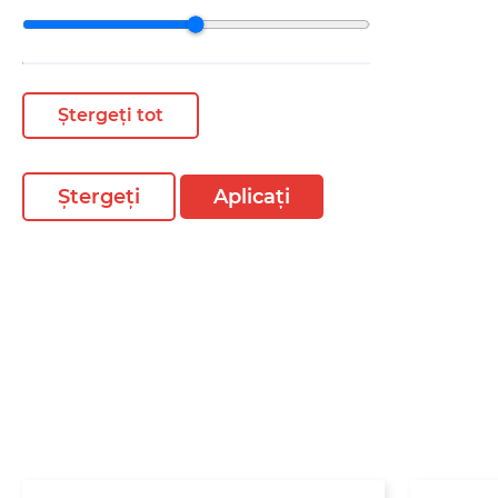
Ștergeți tot
Ștergeți
Aplicați