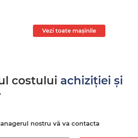
Vezi toate mașinile
ul costului
achiziției și
e
managerul nostru vă va contacta