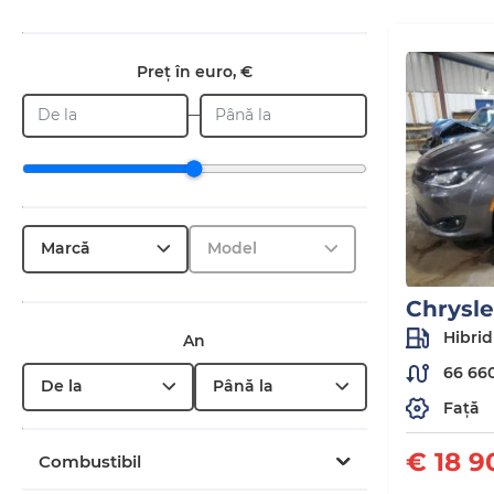
Preț în euro, €
De la
Până la
Marcă
Model
Chrysle
Hibrid
An
66 66
De la
Până la
Față
€ 18 9
Combustibil