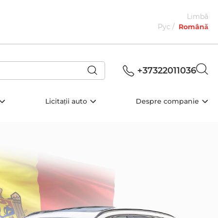
Limbă
Рус
Română
+37322011036
Licitații auto
Despre companie