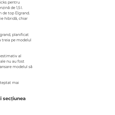
Kicks pentru
ină de 1,5 l.
n de top Elgrand.
e hibridă, chiar
grand, planificat
a treia pe modelul
 estimativ al
iale nu au fost
 lansare modelul să
șteptat mai
i secțiunea