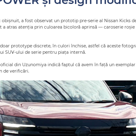
POWER și design modific
c obișnuit, a fost observat un prototip pre‑serie al Nissan Kicks d
t a atras atenția prin culoarea bicoloră aprinsă — caroserie roși
doar prototype discrete, în culori închise, astfel că aceste fotogr
i SUV‑ului de serie pentru piața internă.
oficial din Uzunomiya indică faptul că avem în față un exemplar o
de verificări.