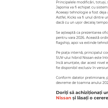
Principalele modificări, totuș
Japonia va fi echipat cu sistem
Aceeași tehnologie a fost deja
Astfel, Kicks va fi unul dintre
dacă cu un ușor decalaj tempor
Se așteaptă ca prezentarea ofic
pentru vara 2026. Această ordi
flagship, apoi va extinde tehn
Pe piața internă, principalul c
SUV‑ului hibrid Nissan este într
încă anunțate, dar acest nivel 
fie disponibil exclusiv în versiu
Conform datelor preliminare, p
devreme de toamna anului 20
Doriți să achiziționați
Nissan
și lăsați o cerer