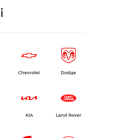
i
n
Chevrolet
Dodge
KIA
Land Rover