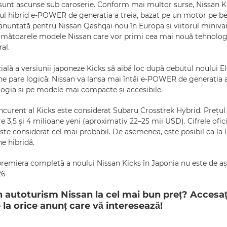
i, sunt ascunse sub caroserie. Conform mai multor surse, Nissan 
ul hibrid e‑POWER de generația a treia, bazat pe un motor pe benz
 anunțată pentru Nissan Qashqai nou în Europa și viitorul miniva
 următoarele modele Nissan care vor primi cea mai nouă tehnologi
al.
ială a versiunii japoneze Kicks să aibă loc după debutul noului El
ne pare logică: Nissan va lansa mai întâi e‑POWER de generația 
ologia și pe modele mai compacte și accesibile.
oncurent al Kicks este considerat Subaru Crosstrek Hybrid. Prețul
e 3,5 și 4 milioane yeni (aproximativ 22–25 mii USD). Cifrele ofic
este considerat cel mai probabil. De asemenea, este posibil ca la
ne hibridă.
remiera completă a noului Nissan Kicks în Japonia nu este de a
26
 un autoturism Nissan la cel mai bun preț? Accesaț
e la orice anunț care vă interesează!