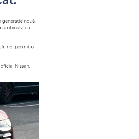
at.
e generație nouă.
e combinată cu
afii noi permit o
ficial Nissan,