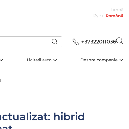
Limbă
Рус
Română
+37322011036
Licitații auto
Despre companie
t.
ctualizat: hibrid