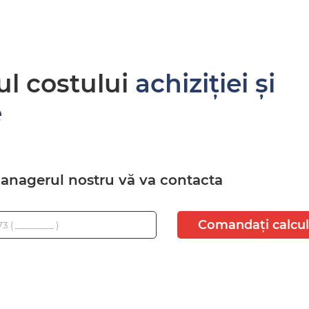
ul costului
achiziției și
e
managerul nostru vă va contacta
Comandați calcul