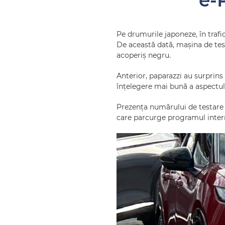
e-
Pe drumurile japoneze, în trafi
De această dată, mașina de tes
acoperiș negru.
Anterior, paparazzi au surprins 
înțelegere mai bună a aspectulu
Prezența numărului de testare 
care parcurge programul intern 