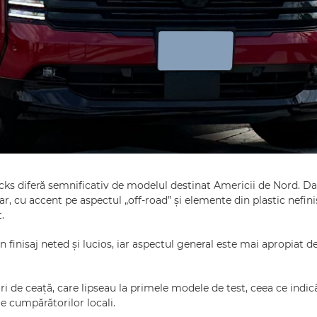
cks diferă semnificativ de modelul destinat Americii de Nord. Da
ar, cu accent pe aspectul „off-road” și elemente din plastic nefin
.
 finisaj neted și lucios, iar aspectul general este mai apropiat de
uri de ceață, care lipseau la primele modele de test, ceea ce indi
le cumpărătorilor locali.