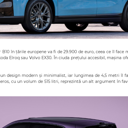
B10 în țările europene va fi de 29.900 de euro, ceea ce îl face 
da Elroq sau Volvo EX30. În ciuda prețului accesibil, mașina ofe
un design modern și minimalist, iar lungimea de 4,5 metri îl fa
eros, cu un volum de 515 litri, reprezintă un alt argument în fa