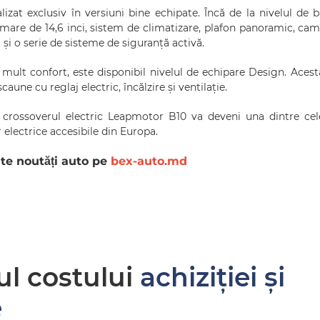
zat exclusiv în versiuni bine echipate. Încă de la nivelul de b
l mare de 14,6 inci, sistem de climatizare, plafon panoramic, ca
i și o serie de sisteme de siguranță activă.
 mult confort, este disponibil nivelul de echipare Design. Acest
aune cu reglaj electric, încălzire și ventilație.
is, crossoverul electric Leapmotor B10 va deveni una dintre ce
electrice accesibile din Europa.
nte noutăți auto pe
bex-auto.md
ul costului
achiziției și
e