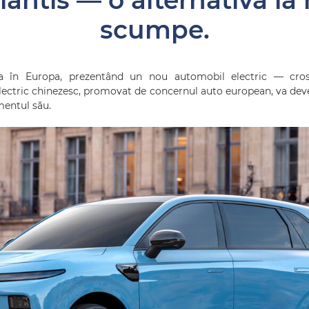
llantis — o alternativă l
scumpe.
ența în Europa, prezentând un nou automobil electric — cr
ectric chinezesc, promovat de concernul auto european, va deve
mentul său.