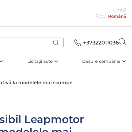
Limbă
Рус
Română
+37322011036
Licitații auto
Despre companie
rnativă la modelele mai scumpe.
esibil Leapmotor