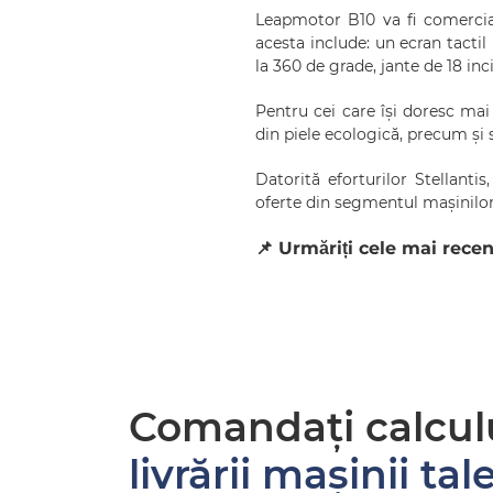
Leapmotor B10 va fi comerciali
acesta include: un ecran tacti
la 360 de grade, jante de 18 inc
Pentru cei care își doresc mai
din piele ecologică, precum și sc
Datorită eforturilor Stellant
oferte din segmentul mașinilor 
📌 Urmăriți cele mai rece
Comandați calcul
livrării mașinii tal