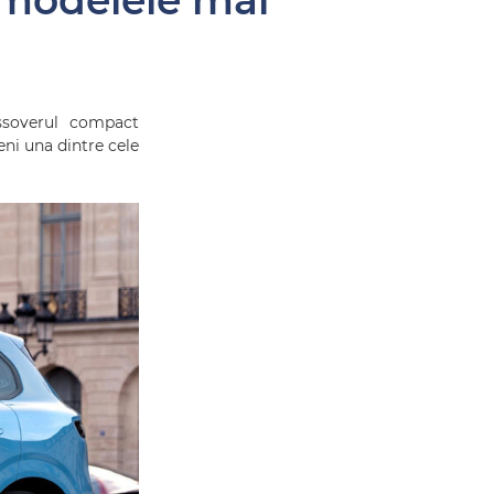
a modelele mai
ossoverul compact
ni una dintre cele