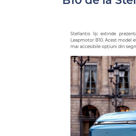
B10 de la Ste
Stellantis își extinde prez
Leapmotor B10. Acest model el
mai accesibile opțiuni din seg