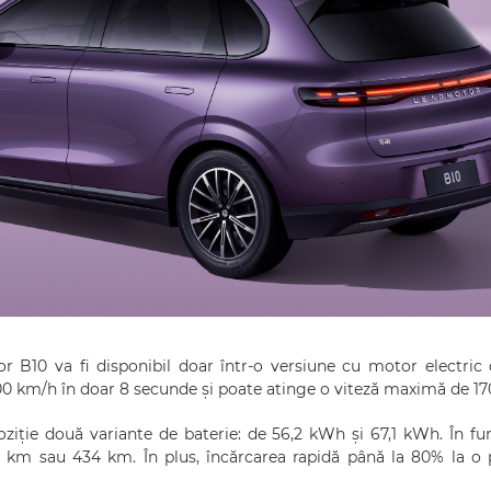
 B10 va fi disponibil doar într-o versiune cu motor electric 
100 km/h în doar 8 secunde și poate atinge o viteză maximă de 1
ziție două variante de baterie: de 56,2 kWh și 67,1 kWh. În fu
1 km sau 434 km. În plus, încărcarea rapidă până la 80% la o