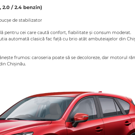
2.0 / 2.4 benzin)
bucșe de stabilizator
ă pentru cei care caută confort, fiabilitate și consum moderat.
tia automată clasică fac față cu brio atât ambuteiajelor din Chiș
nește frumos: caroseria poate să se decoloreze, dar motorul ră
din Chișinău.