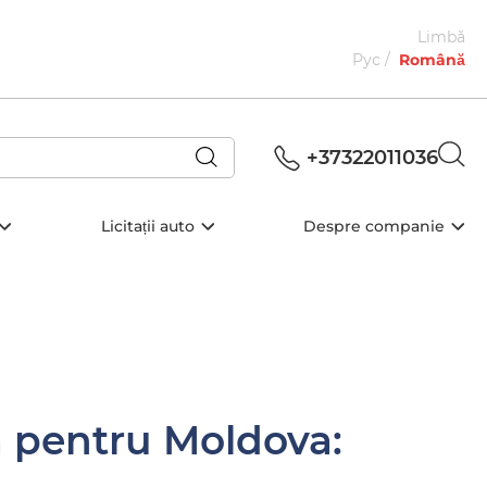
Limbă
Рус
Română
+37322011036
Licitații auto
Despre companie
ă pentru Moldova: