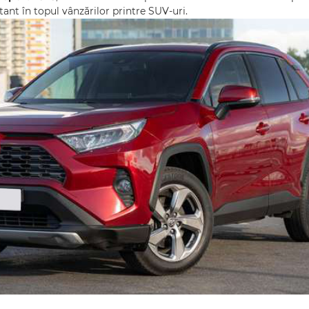
stant în topul vânzărilor printre SUV-uri.