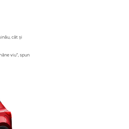
inău, cât și
mâne viu”, spun