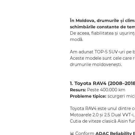
În Moldova, drumurile și clim
schimbările constante de te
De aceea, fiabilitatea și ușuri
modă.
Am adunat TOP-5 SUV-uri pe ben
Aceste modele sunt cele care re
drumurile moldovenești.
1
Toyota RAV4 (2008–2018, 
.
Resurs:
Peste 400.000 km
Probleme tipice:
scurgeri mici,
Toyota RAV4 este unul dintre c
Motoarele 2.0 și 2.5 Dual VVT-i,
Cutia de viteze clasică Aisin fu
📊 Conform
ADAC Reliability 