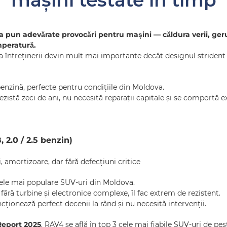
mașini testate în timp
a pun adevărate provocări pentru mașini — căldura verii, gerul
mperatură.
nța întreținerii devin mult mai importante decât designul strident 
zină, perfecte pentru condițiile din Moldova.
zistă zeci de ani, nu necesită reparații capitale și se comportă e
2.0 / 2.5 benzin)
 amortizoare, dar fără defecțiuni critice
ele mai populare SUV-uri din Moldova.
 fără turbine și electronice complexe, îl fac extrem de rezistent.
ncționează perfect decenii la rând și nu necesită intervenții.
Report 2025
, RAV4 se află în top 3 cele mai fiabile SUV-uri de pest