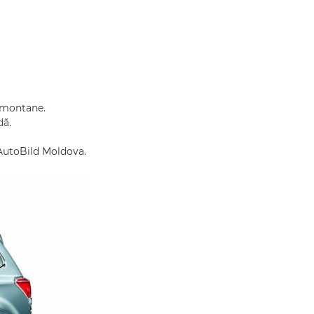
e montane.
dă.
 AutoBild Moldova.