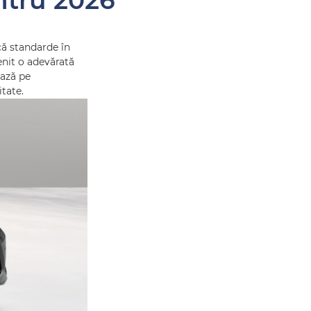
ntru 2026
că standarde în
enit o adevărată
ează pe
itate.