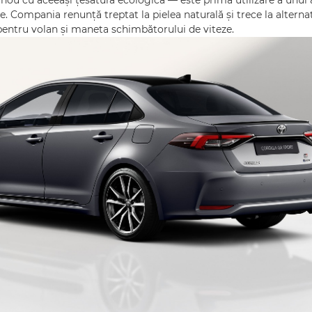
nou cu aceeași țesătură ecologică — este prima utilizare a unui 
ie. Compania renunță treptat la pielea naturală și trece la alterna
entru volan și maneta schimbătorului de viteze.