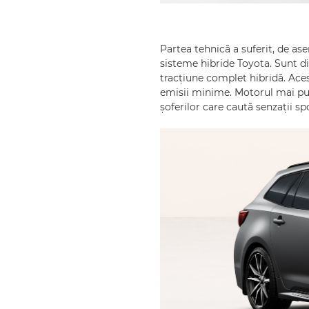
Partea tehnică a suferit, de as
sisteme hibride Toyota. Sunt di
tracțiune complet hibridă. Ace
emisii minime. Motorul mai pute
șoferilor care caută senzații sp