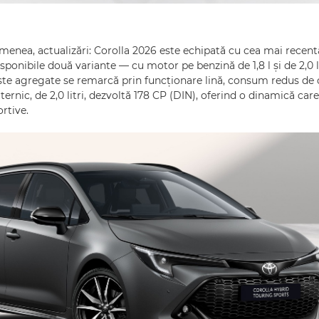
emenea, actualizări: Corolla 2026 este echipată cu cea mai recen
sponibile două variante — cu motor pe benzină de 1,8 l și de 2,0 
ste agregate se remarcă prin funcționare lină, consum redus de 
rnic, de 2,0 litri, dezvoltă 178 CP (DIN), oferind o dinamică care 
ortive.