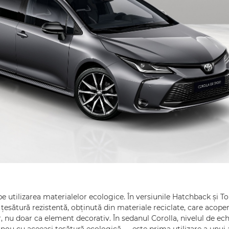
e utilizarea materialelor ecologice. În versiunile Hatchback și T
țesătură rezistentă, obținută din materiale reciclate, care acop
r, nu doar ca element decorativ. În sedanul Corolla, nivelul de ec