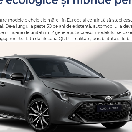
e ecologice și hibride pe
tre modelele cheie ale mărcii în Europa și continuă să stabileas
l. De-a lungul a peste 50 de ani de existență, automobilul a dev
e milioane de unități în 12 generații. Succesul modelului se baz
ajamentul față de filosofia QDR — calitate, durabilitate și fiabil