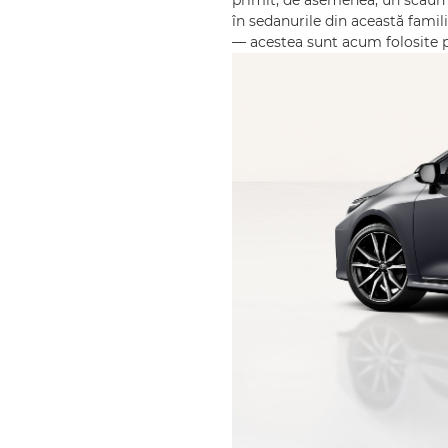
primit, de asemenea, un scaun 
în sedanurile din această famil
— acestea sunt acum folosite p