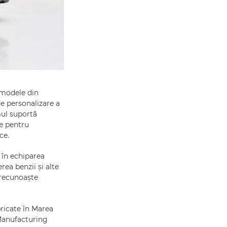
 modele din
de personalizare a
mul suportă
re pentru
ce.
 în echiparea
rea benzii și alte
 recunoaște
ricate în Marea
 Manufacturing