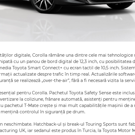
ităților digitale, Corolla rămâne una dintre cele mai tehnologice
pată cu un panou de bord digital de 12,3 inch, cu posibilitatea 
imedia Toyota Smart Connect+ cu ecran tactil de 10,5 inch. Siste
rmații actualizate despre trafic în timp real. Actualizările softwa
anță se realizează „over-the-air”, fără a fi necesară vizita la servi
ențial pentru Corolla. Pachetul Toyota Safety Sense este inclus
vertizare la coliziune, frânare automată, asistenți pentru menține
 cu pachetul T-Mate crește și mai mult capabilitățile mașinii de a
ă mențină controlul în siguranță pe drum.
n neschimbate. Hatchback-ul și break-ul Touring Sports sunt fab
facturing UK, iar sedanul este produs în Turcia, la Toyota Motor