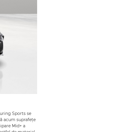
ouring Sports se
eră acum suprafețe
hipare Mid+ a