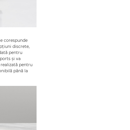
 ce corespunde
țiuni discrete,
dată pentru
ports și va
 realizată pentru
onibilă până la