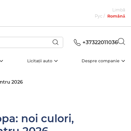
Limbă
Рус
Română
+37322011036
Licitații auto
Despre companie
entru 2026
pa: noi culori,