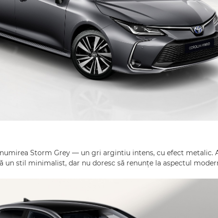
umirea Storm Grey — un gri argintiu intens, cu efect metalic. A
ră un stil minimalist, dar nu doresc să renunțe la aspectul moder