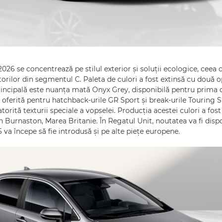
2026 se concentrează pe stilul exterior și soluții ecologice, ceea
orilor din segmentul C. Paleta de culori a fost extinsă cu două op
incipală este nuanța mată Onyx Grey, disponibilă pentru prima 
 oferită pentru hatchback-urile GR Sport și break-urile Touring S
torită texturii speciale a vopselei. Producția acestei culori a fost
n Burnaston, Marea Britanie. În Regatul Unit, noutatea va fi disp
26 va începe să fie introdusă și pe alte piețe europene.