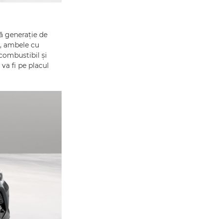
tă generație de
l, ambele cu
combustibil și
va fi pe placul