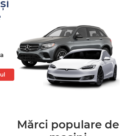
și
e
ta
ul
Mărci populare de