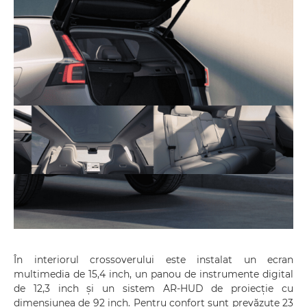
În interiorul crossoverului este instalat un ecran
multimedia de 15,4 inch, un panou de instrumente digital
de 12,3 inch și un sistem AR-HUD de proiecție cu
dimensiunea de 92 inch. Pentru confort sunt prevăzute 23