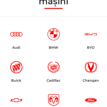
mașini
Audi
BMW
BYD
Buick
Cadillac
Changan