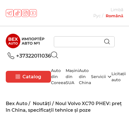
Limbă
Рус
Română
+37322011036
Auto
Mașini
Auto
Licitații
Catalog
din
din
din
Servicii
auto
Coreea
SUA
China
Bex Auto
Noutăți
Noul Volvo XC70 PHEV: preț
în China, specificații tehnice și poze