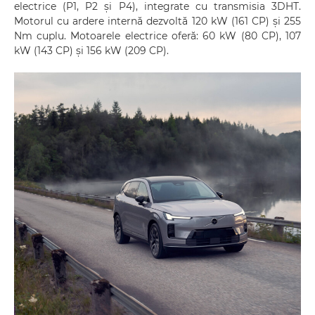
electrice (P1, P2 și P4), integrate cu transmisia 3DHT.
Motorul cu ardere internă dezvoltă 120 kW (161 CP) și 255
Nm cuplu. Motoarele electrice oferă: 60 kW (80 CP), 107
kW (143 CP) și 156 kW (209 CP).