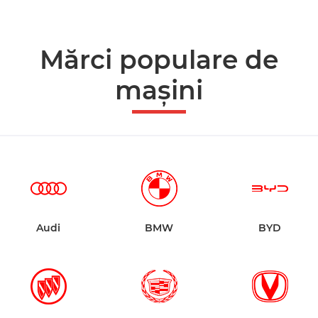
Mărci populare de
mașini
Audi
BMW
BYD