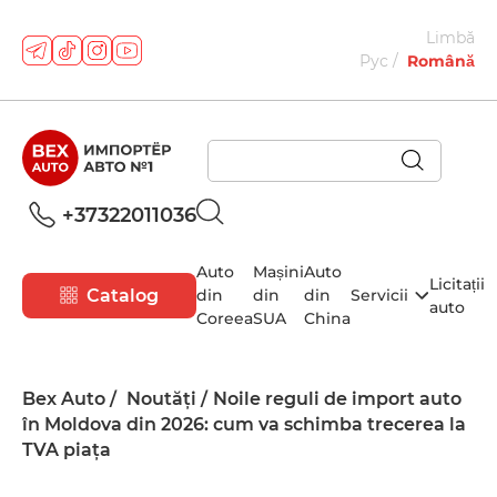
Limbă
Рус
Română
+37322011036
Auto
Mașini
Auto
Licitații
Catalog
din
din
din
Servicii
auto
Coreea
SUA
China
Bex Auto
Noutăți
Noile reguli de import auto
în Moldova din 2026: cum va schimba trecerea la
TVA piața