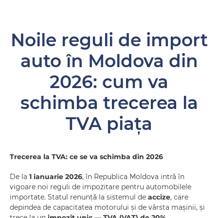
Noile reguli de import
auto în Moldova din
2026: cum va
schimba trecerea la
TVA piața
Trecerea la TVA: ce se va schimba din 2026
De la
1 ianuarie 2026
, în Republica Moldova intră în
vigoare noi reguli de impozitare pentru automobilele
importate. Statul renunță la sistemul de
accize
, care
depindea de capacitatea motorului și de vârsta mașinii, și
trece la un
impozit unic — TVA (VAT) de 20%.