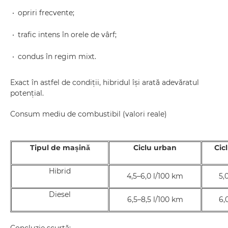
opriri frecvente;
trafic intens în orele de vârf;
condus în regim mixt.
Exact în astfel de condiții, hibridul își arată adevăratul
potențial.
Consum mediu de combustibil (valori reale)
Tipul de mașină
Ciclu urban
Cic
Hibrid
4,5–6,0 l/100 km
5,0
Diesel
6,5–8,5 l/100 km
6,0
Concluzie scurtă: