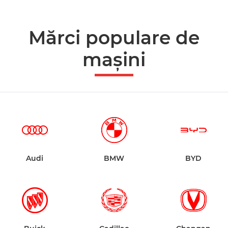
Mărci populare de
mașini
Audi
BMW
BYD