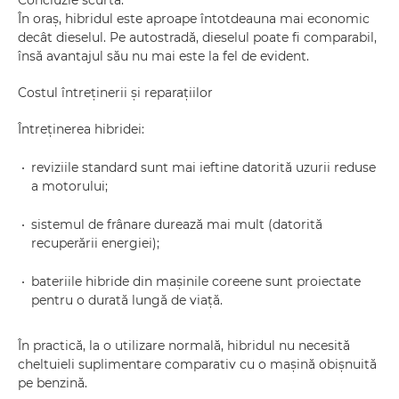
În oraș, hibridul este aproape întotdeauna mai economic
decât dieselul. Pe autostradă, dieselul poate fi comparabil,
însă avantajul său nu mai este la fel de evident.
Costul întreținerii și reparațiilor
Întreținerea hibridei:
reviziile standard sunt mai ieftine datorită uzurii reduse
a motorului;
sistemul de frânare durează mai mult (datorită
recuperării energiei);
bateriile hibride din mașinile coreene sunt proiectate
pentru o durată lungă de viață.
În practică, la o utilizare normală, hibridul nu necesită
cheltuieli suplimentare comparativ cu o mașină obișnuită
pe benzină.