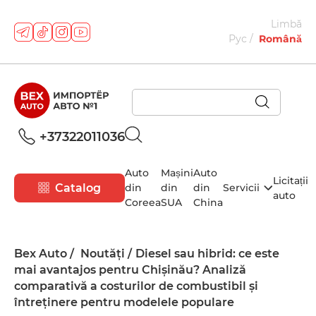
Limbă
Рус
Română
+37322011036
Auto
Mașini
Auto
Licitații
Catalog
din
din
din
Servicii
auto
Coreea
SUA
China
Bex Auto
Noutăți
Diesel sau hibrid: ce este
mai avantajos pentru Chișinău? Analiză
comparativă a costurilor de combustibil și
întreținere pentru modelele populare