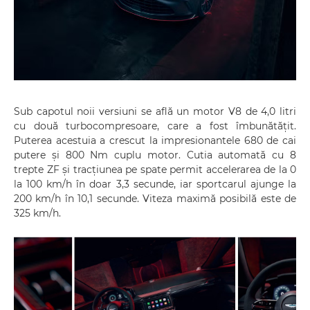
Sub capotul noii versiuni se află un motor V8 de 4,0 litri
cu două turbocompresoare, care a fost îmbunătățit.
Puterea acestuia a crescut la impresionantele 680 de cai
putere și 800 Nm cuplu motor. Cutia automată cu 8
trepte ZF și tracțiunea pe spate permit accelerarea de la 0
la 100 km/h în doar 3,3 secunde, iar sportcarul ajunge la
200 km/h în 10,1 secunde. Viteza maximă posibilă este de
325 km/h.