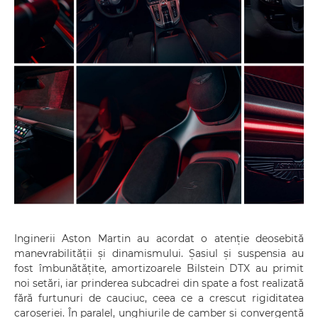
Inginerii Aston Martin au acordat o atenție deosebită
manevrabilității și dinamismului. Șasiul și suspensia au
fost îmbunătățite, amortizoarele Bilstein DTX au primit
noi setări, iar prinderea subcadrei din spate a fost realizată
fără furtunuri de cauciuc, ceea ce a crescut rigiditatea
caroseriei. În paralel, unghiurile de camber și convergență