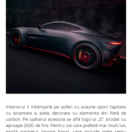
Interiorul îi întâmpină pe șoferi cu scaune sport tapițate
cu alcantara și piele, decorate cu elemente din fibră de
carbon. Pe spătarul acestora se află logo-ul „S”, brodat cu
aproape 2500 de fire. Pentru cei care preferă mai mult lux,
există pachetul Inspire Sport, care include piele semi-