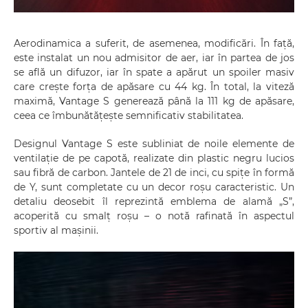
Aerodinamica a suferit, de asemenea, modificări. În față,
este instalat un nou admisitor de aer, iar în partea de jos
se află un difuzor, iar în spate a apărut un spoiler masiv
care crește forța de apăsare cu 44 kg. În total, la viteză
maximă, Vantage S generează până la 111 kg de apăsare,
ceea ce îmbunătățește semnificativ stabilitatea.
Designul Vantage S este subliniat de noile elemente de
ventilație de pe capotă, realizate din plastic negru lucios
sau fibră de carbon. Jantele de 21 de inci, cu spițe în formă
de Y, sunt completate cu un decor roșu caracteristic. Un
detaliu deosebit îl reprezintă emblema de alamă „S”,
acoperită cu smalț roșu – o notă rafinată în aspectul
sportiv al mașinii.