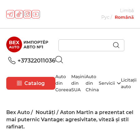
Limbă
Рус
Română
+37322011036
Auto
Mașini
Auto
Licitații
Catalog
din
din
din
Servicii
auto
Coreea
SUA
China
Bex Auto
Noutăți
Aston Martin a prezentat cel
mai puternic Vantage: agresivitate, viteză și stil
rafinat.