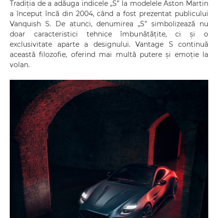
Tradiția de a adăuga indicele „S” la modelele Aston Martin
a început încă din 2004, când a fost prezentat publicului
Vanquish S. De atunci, denumirea „S” simbolizează nu
doar caracteristici tehnice îmbunătățite, ci și o
exclusivitate aparte a designului. Vantage S continuă
această filozofie, oferind mai multă putere și emoție la
volan.