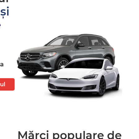
și
e
ta
ul
Mărci populare de