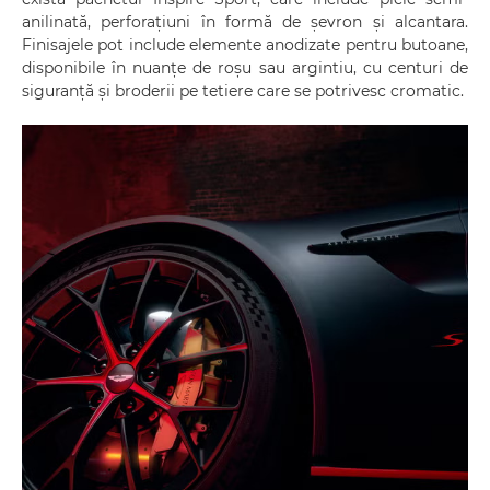
anilinată, perforațiuni în formă de șevron și alcantara.
Finisajele pot include elemente anodizate pentru butoane,
disponibile în nuanțe de roșu sau argintiu, cu centuri de
siguranță și broderii pe tetiere care se potrivesc cromatic.