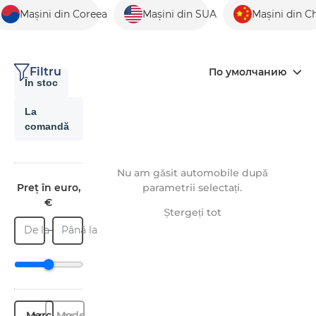
Mașini din Coreea
Mașini din SUA
Mașini din C
Filtru
По умолчанию
În stoc
La
comandă
Nu am găsit automobile după
Preț în euro,
parametrii selectați.
€
Ștergeți tot
De la
Până la
Marcă
Model