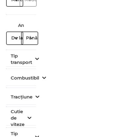
An
De la
Până la
Tip
transport
Combustibil
Tracțiune
Cutie
de
viteze
Tip