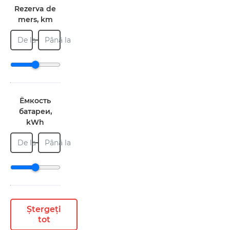
Rezerva de
mers, km
De la
Până la
Ёмкость
батареи,
kWh
De la
Până la
Ștergeți
tot