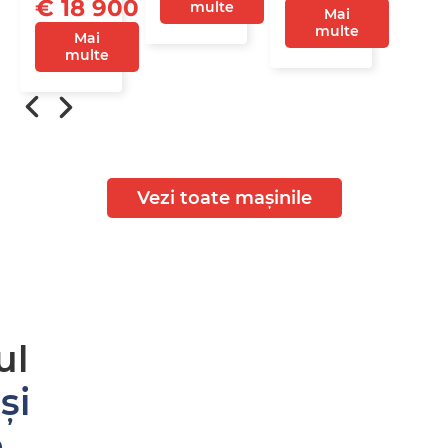
€ 18 900
multe
Mai
multe
Mai
multe
Vezi toate mașinile
ul
și
e