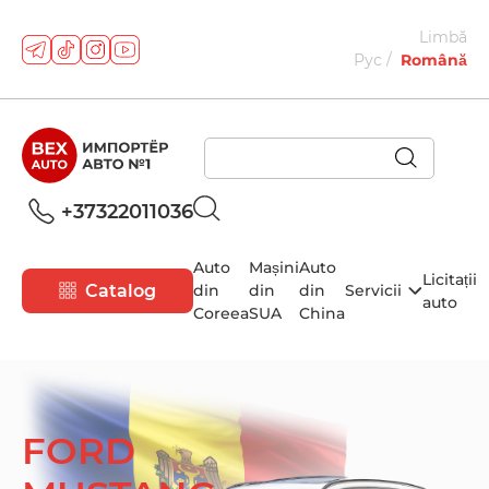
Limbă
Рус
Română
+37322011036
Auto
Mașini
Auto
Licitații
Catalog
din
din
din
Servicii
auto
Coreea
SUA
China
FORD