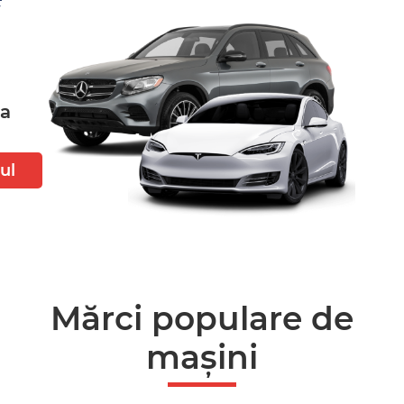
ta
ul
Mărci populare de
mașini