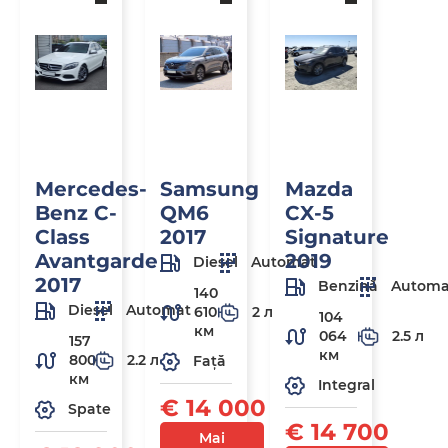
Mercedes-
Samsung
Mazda
Benz C-
QM6
CX-5
Class
2017
Signature
Avantgarde
2019
Diesel
Automat
2017
Benzină
Automa
140
Diesel
Automat
610
2 л
104
км
064
2.5 л
157
км
800
2.2 л
Față
км
Integral
€ 14 000
Spate
€ 14 700
Mai