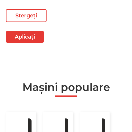
Ștergeți
Aplicați
Mașini populare
La
La
La
comandă
comandă
comandă