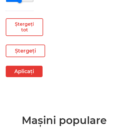
Ștergeți
tot
Ștergeți
Aplicați
Mașini populare