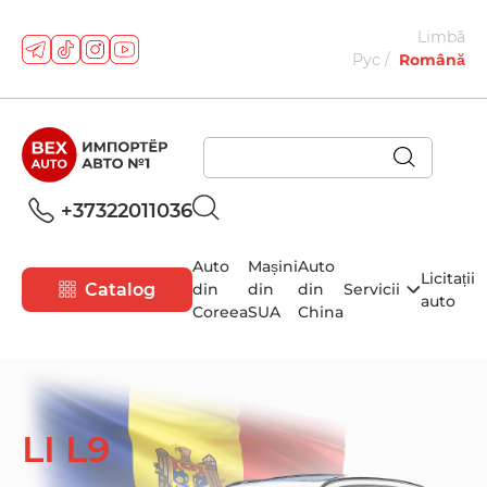
Limbă
Рус
Română
+37322011036
Auto
Mașini
Auto
Licitații
Catalog
din
din
din
Servicii
auto
Coreea
SUA
China
LI L9