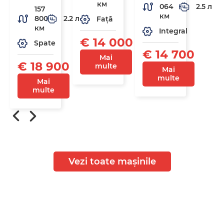
км
064
2.5 л
157
км
800
2.2 л
Față
км
Integral
€ 14 000
Spate
€ 14 700
Mai
€ 18 900
multe
Mai
multe
Mai
multe
Vezi toate mașinile