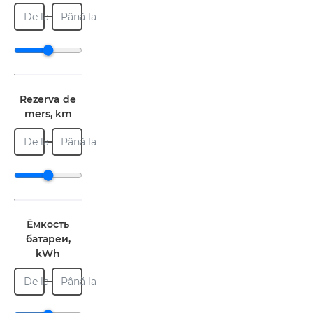
De la
Până la
Rezerva de
mers, km
De la
Până la
Ёмкость
батареи,
kWh
De la
Până la