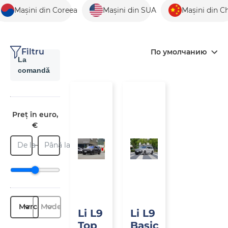
Mașini din Coreea
Mașini din SUA
Mașini din C
Filtru
По умолчанию
La
comandă
La
La
comandă
comandă
Preț în euro,
€
De la
Până la
Marcă
Model
Li L9
Li L9
Top
Basic