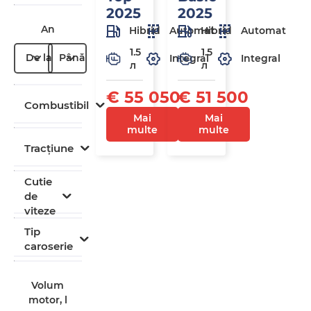
2025
2025
An
Hibrid
Automat
Hibrid
Automat
1.5
1.5
De la
Până la
Integral
Integral
л
л
€ 55 050
€ 51 500
Combustibil
Mai
Mai
multe
multe
Tracțiune
Cutie
de
viteze
Tip
caroserie
Volum
motor, l