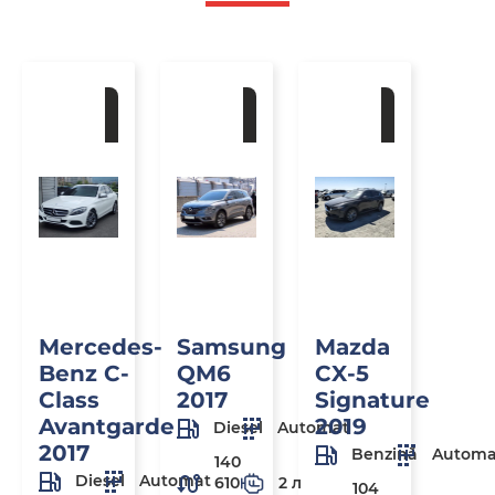
La
La
La
comandă
comandă
comandă
Mercedes-
Samsung
Mazda
Benz C-
QM6
CX-5
Class
2017
Signature
Avantgarde
2019
Diesel
Automat
2017
Benzină
Automa
140
Diesel
Automat
610
2 л
104