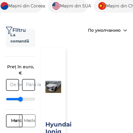
Mașini din Coreea
Mașini din SUA
Mașini din C
Filtru
По умолчанию
La
comandă
La
comandă
Preț în euro,
€
De la
Până la
Marcă
Model
Hyundai
Ioniq