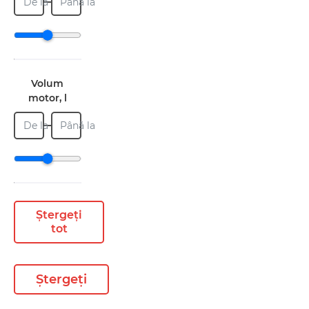
De la
Până la
Volum
motor, l
De la
Până la
Ștergeți
tot
Ștergeți