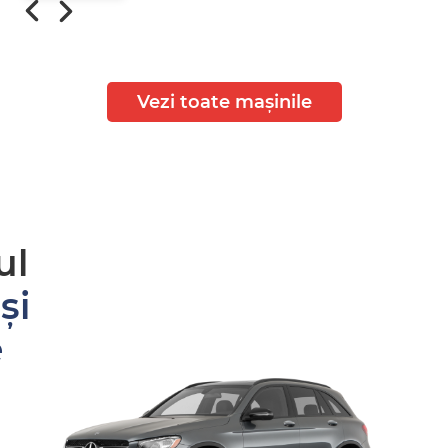
Vezi toate mașinile
ul
și
e