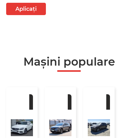
Aplicați
Mașini populare
La
La
La
comandă
comandă
comandă