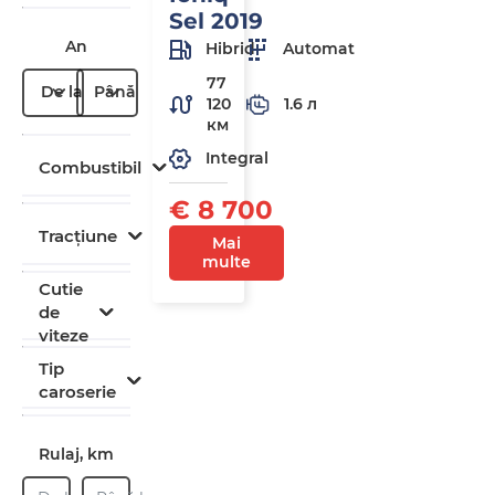
Sel 2019
An
Hibrid
Automat
77
De la
Până la
120
1.6 л
км
Integral
Combustibil
€ 8 700
Tracțiune
Mai
multe
Cutie
de
viteze
Tip
caroserie
Rulaj, km