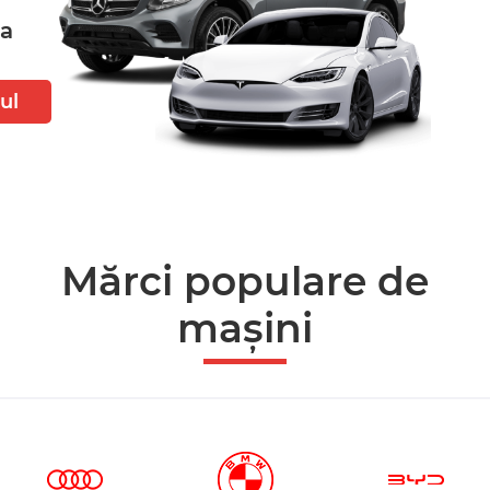
ta
ul
Mărci populare de
mașini