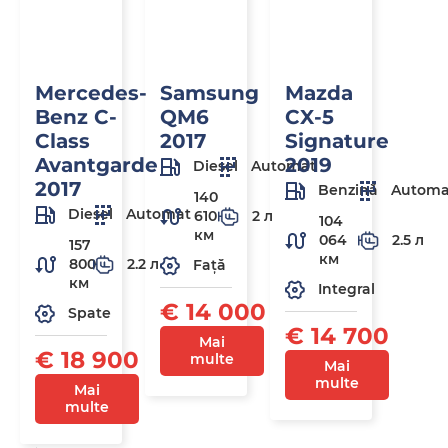
Mercedes-
Samsung
Mazda
Benz C-
QM6
CX-5
Class
2017
Signature
Avantgarde
2019
Diesel
Automat
2017
Benzină
Automa
140
Diesel
Automat
610
2 л
104
км
064
2.5 л
157
км
800
2.2 л
Față
км
Integral
€ 14 000
Spate
€ 14 700
Mai
€ 18 900
multe
Mai
multe
Mai
multe