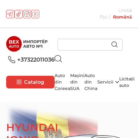
Limbă
Рус
Română
+37322011036
Auto
Mașini
Auto
Licitații
Catalog
din
din
din
Servicii
auto
Coreea
SUA
China
HYUNDAI