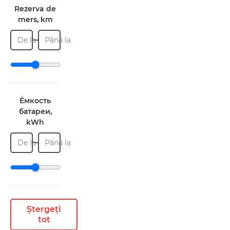
Rezerva de
mers, km
De la
Până la
Ёмкость
батареи,
kWh
De la
Până la
Ștergeți
tot