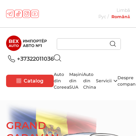
Limbă
Рус
Română
+37322011036
Auto
Mașini
Auto
Despre
Catalog
din
din
din
Servicii
compan
Coreea
SUA
China
GRAND