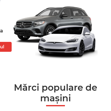
ta
ul
Mărci populare de
mașini