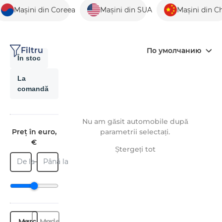
Mașini din Coreea
Mașini din SUA
Mașini din C
Filtru
По умолчанию
În stoc
La
comandă
Nu am găsit automobile după
Preț în euro,
parametrii selectați.
€
Ștergeți tot
De la
Până la
Marcă
Model