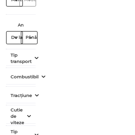
An
De la
Până la
Tip
transport
Combustibil
Tracțiune
Cutie
de
viteze
Tip