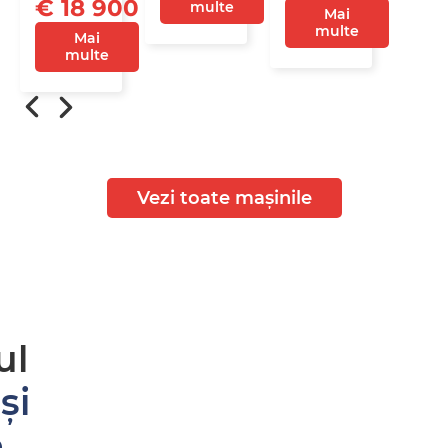
€ 18 900
multe
Mai
multe
Mai
multe
Vezi toate mașinile
ul
și
e