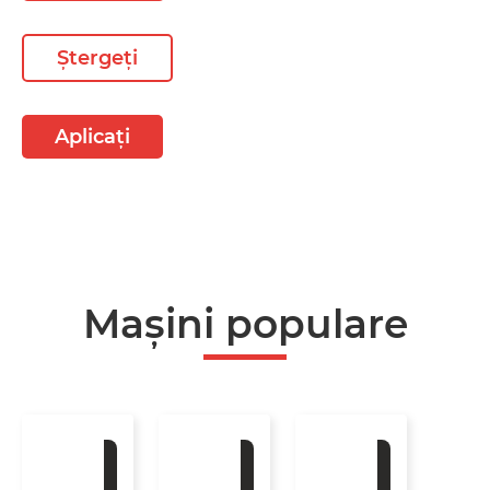
Ștergeți
Aplicați
Mașini populare
La
La
La
comandă
comandă
comandă