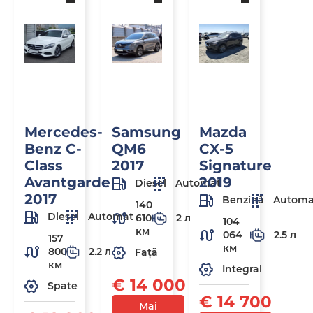
Mercedes-
Samsung
Mazda
Benz C-
QM6
CX-5
Class
2017
Signature
Avantgarde
2019
Diesel
Automat
2017
Benzină
Automa
140
Diesel
Automat
610
2 л
104
км
064
2.5 л
157
км
800
2.2 л
Față
км
Integral
€ 14 000
Spate
€ 14 700
Mai