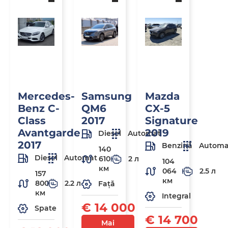
Mercedes-
Samsung
Mazda
Benz C-
QM6
CX-5
Class
2017
Signature
Avantgarde
2019
Diesel
Automat
2017
Benzină
Automa
140
Diesel
Automat
610
2 л
104
км
064
2.5 л
157
км
800
2.2 л
Față
км
Integral
€ 14 000
Spate
€ 14 700
Mai