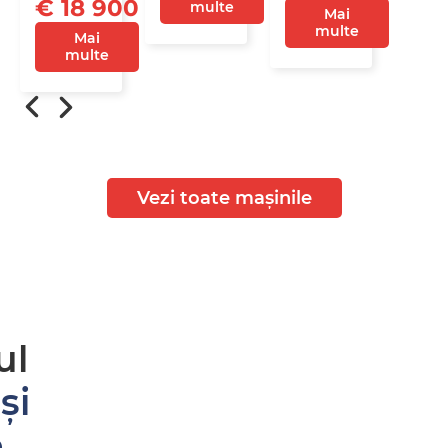
€ 18 900
multe
Mai
multe
Mai
multe
Vezi toate mașinile
ul
și
e