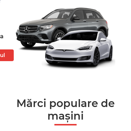
ta
ul
Mărci populare de
mașini