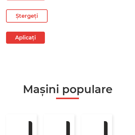
Ștergeți
Aplicați
Mașini populare
La
La
La
comandă
comandă
comandă