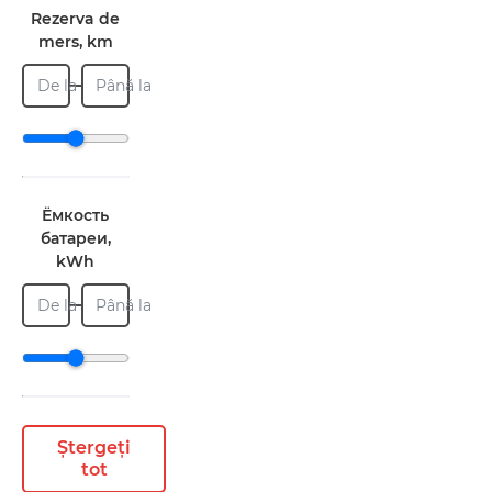
Rezerva de
mers, km
De la
Până la
Ёмкость
батареи,
kWh
De la
Până la
Ștergeți
tot