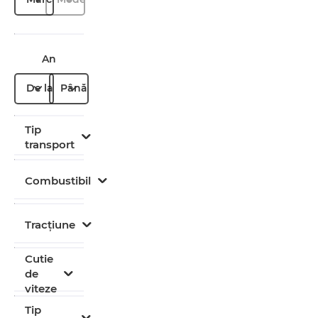
An
De la
Până la
Tip
transport
Combustibil
Tracțiune
Cutie
de
viteze
Tip