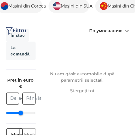
Mașini din Coreea
Mașini din SUA
Mașini din C
Filtru
По умолчанию
În stoc
La
comandă
Nu am găsit automobile după
Preț în euro,
parametrii selectați.
€
Ștergeți tot
De la
Până la
Marcă
Model