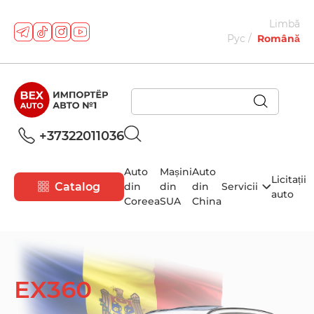
Limbă
Рус
Română
+37322011036
Auto
Mașini
Auto
Licitații
Catalog
din
din
din
Servicii
auto
Coreea
SUA
China
EX360