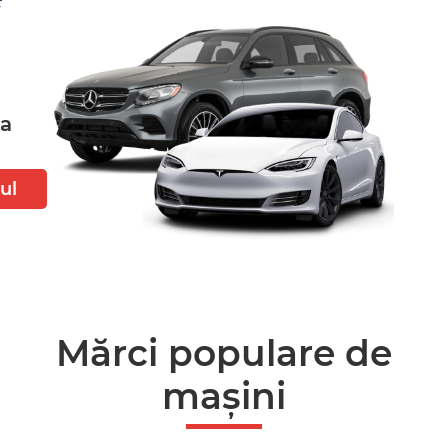
ta
ul
Mărci populare de
mașini