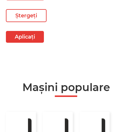
Ștergeți
Aplicați
Mașini populare
La
La
La
comandă
comandă
comandă