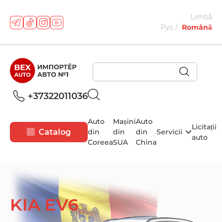
Limbă
Рус
Română
+37322011036
Auto
Mașini
Auto
Licitații
Catalog
din
din
din
Servicii
auto
Coreea
SUA
China
KIA EV6