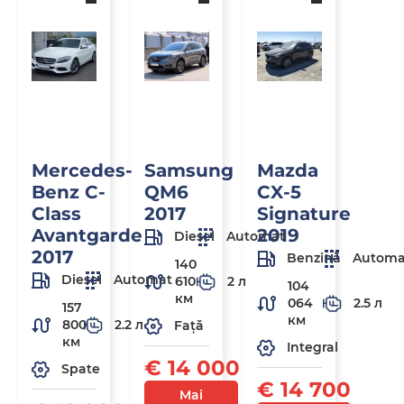
Mercedes-
Samsung
Mazda
Benz C-
QM6
CX-5
Class
2017
Signature
Avantgarde
2019
Diesel
Automat
2017
Benzină
Automa
140
Diesel
Automat
610
2 л
104
км
064
2.5 л
157
км
800
2.2 л
Față
км
Integral
€ 14 000
Spate
€ 14 700
Mai