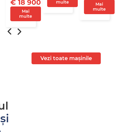
€ 18 900
multe
Mai
multe
Mai
multe
Vezi toate mașinile
ul
și
e