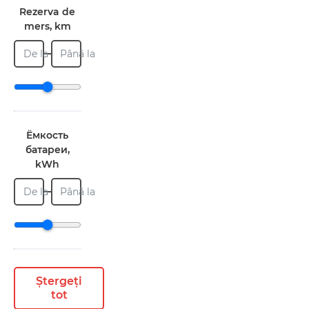
Rezerva de
mers, km
De la
Până la
Ёмкость
батареи,
kWh
De la
Până la
Ștergeți
tot