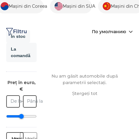
Mașini din Coreea
Mașini din SUA
Mașini din C
Filtru
По умолчанию
În stoc
La
comandă
Nu am găsit automobile după
Preț în euro,
parametrii selectați.
€
Ștergeți tot
De la
Până la
Marcă
Model