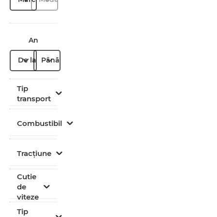
An
De la
Până la
Tip
transport
Combustibil
Tracțiune
Cutie
de
viteze
Tip