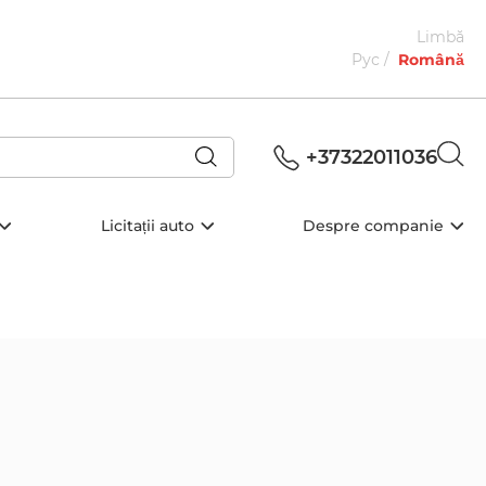
Limbă
Рус
Română
+37322011036
Licitații auto
Despre companie