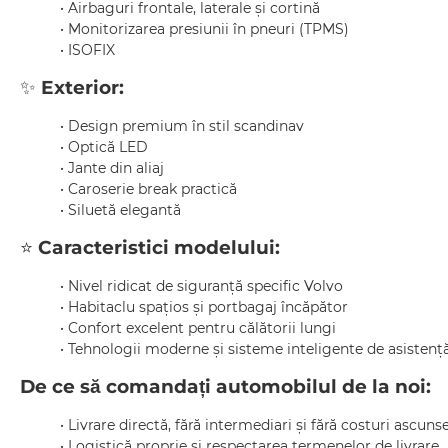
• Airbaguri frontale, laterale și cortină
• Monitorizarea presiunii în pneuri (TPMS)
• ISOFIX
✨
Exterior:
• Design premium în stil scandinav
• Optică LED
• Jante din aliaj
• Caroserie break practică
• Siluetă elegantă
⭐
Caracteristici modelului:
• Nivel ridicat de siguranță specific Volvo
• Habitaclu spațios și portbagaj încăpător
• Confort excelent pentru călătorii lungi
• Tehnologii moderne și sisteme inteligente de asistenț
De ce să comandați automobilul de la noi:
• Livrare directă, fără intermediari și fără costuri ascuns
• Logistică proprie și respectarea termenelor de livrare