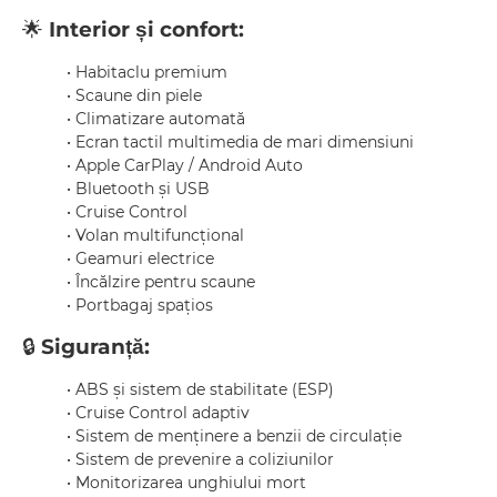
🌟
Interior și confort:
• Habitaclu premium
• Scaune din piele
• Climatizare automată
• Ecran tactil multimedia de mari dimensiuni
• Apple CarPlay / Android Auto
• Bluetooth și USB
• Cruise Control
• Volan multifuncțional
• Geamuri electrice
• Încălzire pentru scaune
• Portbagaj spațios
🔒
Siguranță:
• ABS și sistem de stabilitate (ESP)
• Cruise Control adaptiv
• Sistem de menținere a benzii de circulație
• Sistem de prevenire a coliziunilor
• Monitorizarea unghiului mort