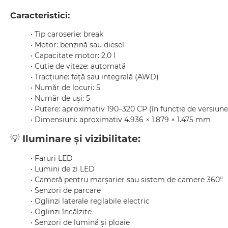
Caracteristici:
• Tip caroserie: break
• Motor: benzină sau diesel
• Capacitate motor: 2,0 l
• Cutie de viteze: automată
• Tracțiune: față sau integrală (AWD)
• Număr de locuri: 5
• Număr de uși: 5
• Putere: aproximativ 190–320 CP (în funcție de versiune
• Dimensiuni: aproximativ 4.936 × 1.879 × 1.475 mm
💡
Iluminare și vizibilitate:
• Faruri LED
• Lumini de zi LED
• Cameră pentru marșarier sau sistem de camere 360°
• Senzori de parcare
• Oglinzi laterale reglabile electric
• Oglinzi încălzite
• Senzori de lumină și ploaie