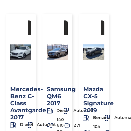
La
La
La
comandă
comandă
comandă
Mercedes-
Samsung
Mazda
Benz C-
QM6
CX-5
Class
2017
Signature
Avantgarde
2019
Diesel
Automat
2017
Benzină
Automa
140
Diesel
Automat
610
2 л
104
км