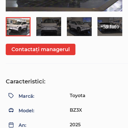
+59 foto
Contactați managerul
Caracteristici:
Toyota
Marcă:
BZ3X
Model:
2025
An: