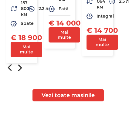
064
2.5 л
157
км
800
2.2 л
Față
км
Integral
€ 14 000
Spate
€ 14 700
Mai
€ 18 900
multe
Mai
multe
Mai
multe
Vezi toate mașinile