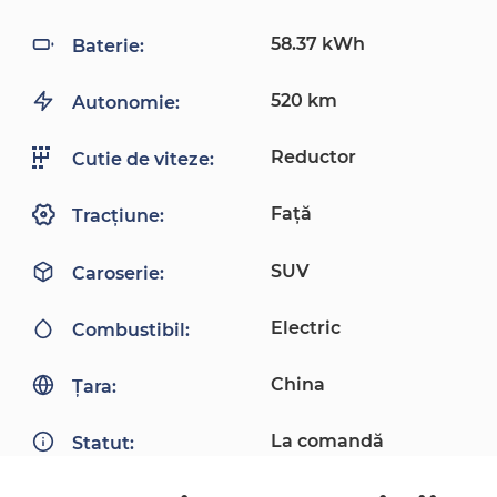
58.37 kWh
Baterie:
520 km
Autonomie:
Reductor
Cutie de viteze:
Față
Tracțiune:
SUV
Caroserie:
Electric
Combustibil:
China
Țara:
La comandă
Statut: