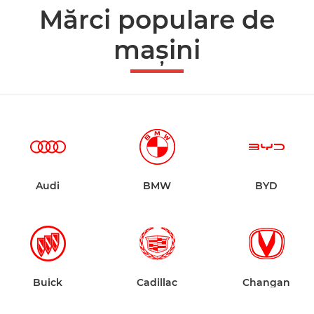
Mărci populare de
mașini
Audi
BMW
BYD
Buick
Cadillac
Changan