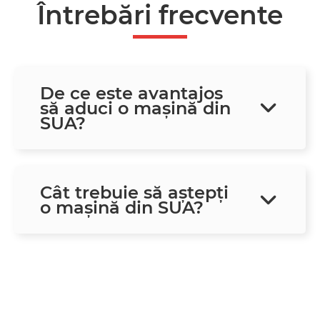
Întrebări frecvente
De ce este avantajos
să aduci o mașină din
SUA?
Cât trebuie să aștepți
o mașină din SUA?