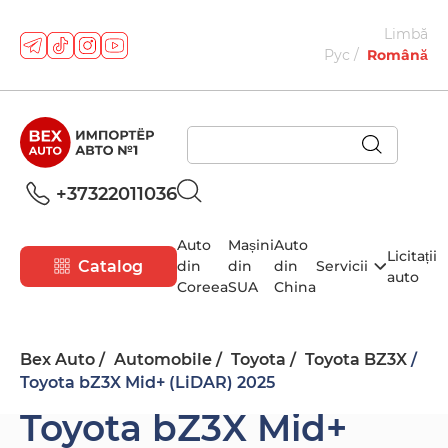
Limbă
Рус
Română
+37322011036
Auto
Mașini
Auto
Licitații
Catalog
din
din
din
Servicii
auto
Coreea
SUA
China
Bex Auto
Automobile
Toyota
Toyota BZ3X
Toyota bZ3X Mid+ (LiDAR) 2025
Toyota bZ3X Mid+